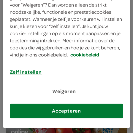
alle FoodClub oosterse maaltijden +
voor “Weigeren”? Dan worden alleen de strikt
gekoeld drankje
noodzakelijke, functionele en prestatiecookies
geplaatst. Wanneer je zelf je voorkeuren wil instellen
kun je kiezen voor “zelf instellen”. Je kunt jouw
alle aanbiedingen
cookie-instellingen op elk moment aanpassen en je
toestemming intrekken. Meer informatie over de
cookies die wij gebruiken en hoe je ze kunt beheren,
vind je in ons cookiebeleid.
cookiebeleid
SPAR
, jouw favoriete
gemakswinkel
Zelf instellen
Weigeren
Accepteren
bestel je boodschappen eenvoudig
online