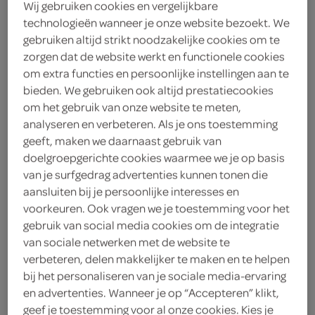
Wij gebruiken cookies en vergelijkbare
alle categorieën
technologieën wanneer je onze website bezoekt. We
gebruiken altijd strikt noodzakelijke cookies om te
zorgen dat de website werkt en functionele cookies
om extra functies en persoonlijke instellingen aan te
combideals
bekijk de
van SPAR
bieden. We gebruiken ook altijd prestatiecookies
om het gebruik van onze website te meten,
analyseren en verbeteren. Als je ons toestemming
geeft, maken we daarnaast gebruik van
SAMEN VOOR € 5.75
doelgroepgerichte cookies waarmee we je op basis
van je surfgedrag advertenties kunnen tonen die
SPAR vers belegd broodje + gekoeld
aansluiten bij je persoonlijke interesses en
drankje
voorkeuren. Ook vragen we je toestemming voor het
gebruik van social media cookies om de integratie
van sociale netwerken met de website te
verbeteren, delen makkelijker te maken en te helpen
bij het personaliseren van je sociale media-ervaring
SAMEN VOOR € 8.50
en advertenties. Wanneer je op “Accepteren” klikt,
geef je toestemming voor al onze cookies. Kies je