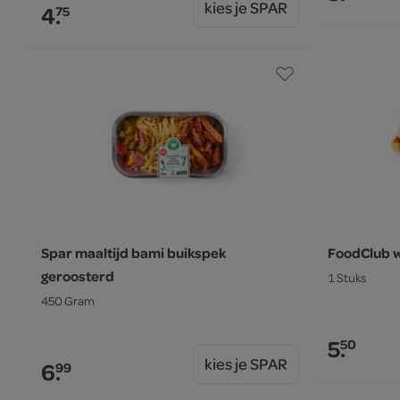
kies je SPAR
4.
75
Spar maaltijd bami buikspek
FoodClub w
geroosterd
1 Stuks
450 Gram
5.
50
kies je SPAR
6.
99