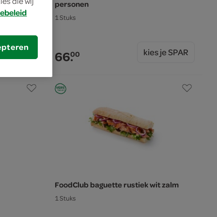
es die wij
personen
ebeleid
1 Stuks
s je SPAR
epteren
kies je SPAR
66.
00
FoodClub baguette rustiek wit zalm
1 Stuks