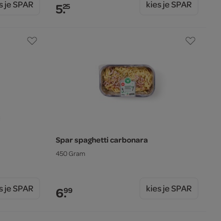
s je SPAR
kies je SPAR
5.
25
Spar spaghetti carbonara
450 Gram
s je SPAR
kies je SPAR
6.
99