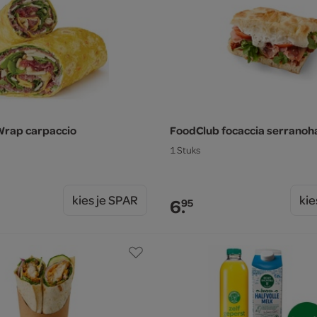
Wrap carpaccio
FoodClub focaccia serrano
1 Stuks
kies je SPAR
kie
6.
95