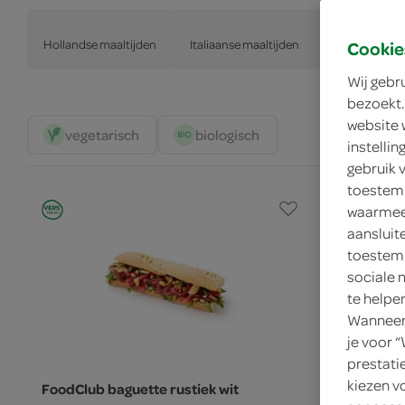
Hollandse maaltijden
Italiaanse maaltijden
maaltijdsa
Cookie
Wij gebr
bezoekt.
website 
vegetarisch 
biologisch 
instelli
gebruik 
toestemm
waarmee 
aansluit
toestemm
sociale 
te helpe
Wanneer 
je voor 
prestati
kiezen v
FoodClub baguette rustiek wit
FoodClub s