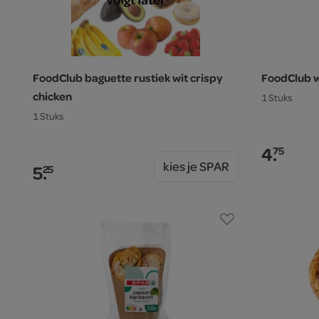
FoodClub baguette rustiek wit crispy
FoodClub w
chicken
1 Stuks
1 Stuks
4.
75
kies je SPAR
5.
25