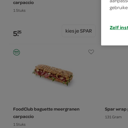
aanpasse
carpaccio
1 Stuks
gebruike
1 Stuks
5.
75
Zelf ins
kies je SPAR
5.
25
FoodClub baguette meergranen
Spar wrap 
carpaccio
131 Gram
1 Stuks