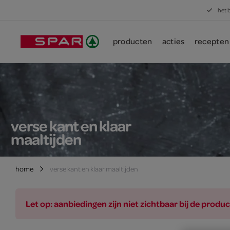
het 
producten
acties
recepten
verse kant en klaar
maaltijden
home
verse kant en klaar maaltijden
Let op: aanbiedingen zijn niet zichtbaar bij de pro