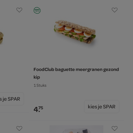
FoodClub baguette meergranen gezond
kip
1 Stuks
s je SPAR
kies je SPAR
4.
75