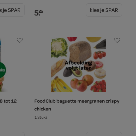
s je SPAR
kies je SPAR
5.
25
8 tot 12
FoodClub baguette meergranen crispy
chicken
1 Stuks