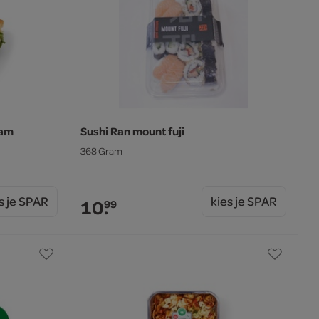
ham
Sushi Ran mount fuji
368 Gram
s je SPAR
kies je SPAR
10.
99