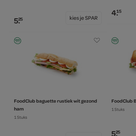
4.
15
kies je SPAR
5.
25
FoodClub baguette rustiek wit gezond
FoodClub B
ham
1 Stuks
1 Stuks
5.
25