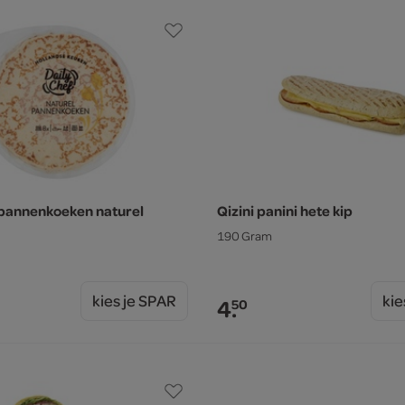
 pannenkoeken naturel
Qizini panini hete kip
190 Gram
kies je SPAR
kie
4.
50