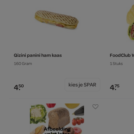
Qizini panini ham kaas
FoodClub 
160 Gram
1 Stuks
kies je SPAR
4.
4.
50
75