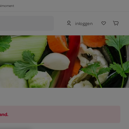
haalmoment
inloggen
and.