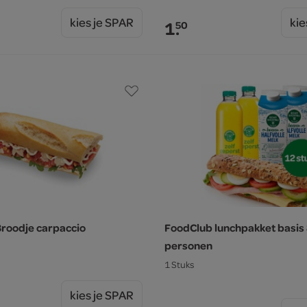
kies je SPAR
kie
1.
50
roodje carpaccio
FoodClub lunchpakket basis 
personen
1 Stuks
kies je SPAR