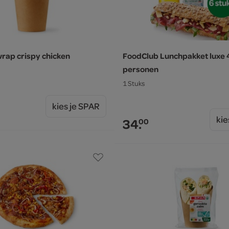
rap crispy chicken
FoodClub Lunchpakket luxe 4
personen
1 Stuks
kies je SPAR
kie
34.
00