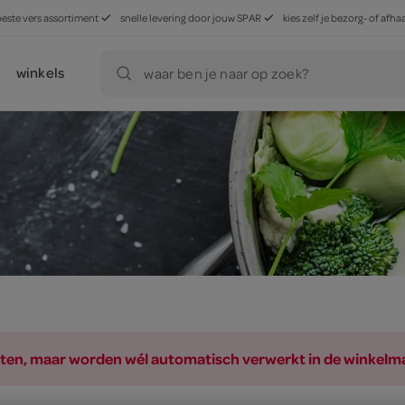
beste vers assortiment
snelle levering door jouw SPAR
kies zelf je bezorg- of af
winkels
waar ben je naar op zoek?
ducten, maar worden wél automatisch verwerkt in de winkelm