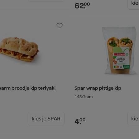
kie
62.
00
arm broodje kip teriyaki
Spar wrap pittige kip
145 Gram
kies je SPAR
kie
4.
00