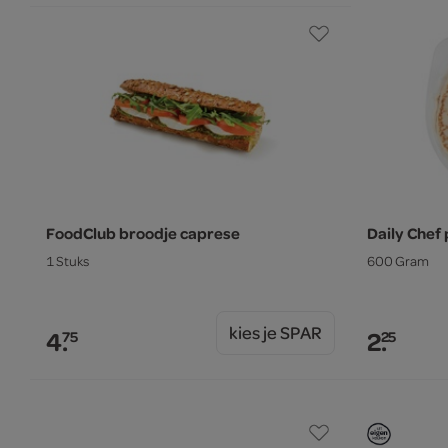
FoodClub broodje caprese
Daily Chef
1 Stuks
600 Gram
kies je SPAR
4.
2.
75
25