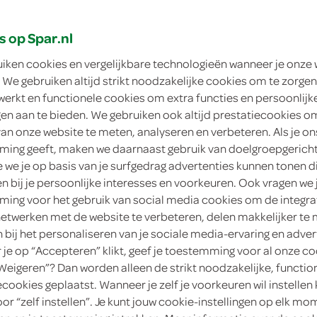
lades
Oosterse maaltijden
poffertjes, pannenkoeken
vers
s op Spar.nl
uiken cookies en vergelijkbare technologieën wanneer je onze
 We gebruiken altijd strikt noodzakelijke cookies om te zorgen
werkt en functionele cookies om extra functies en persoonlijk
ngen aan te bieden. We gebruiken ook altijd prestatiecookies o
van onze website te meten, analyseren en verbeteren. Als je on
ing geeft, maken we daarnaast gebruik van doelgroepgerich
we je op basis van je surfgedrag advertenties kunnen tonen d
en bij je persoonlijke interesses en voorkeuren. Ook vragen we 
ing voor het gebruik van social media cookies om de integra
netwerken met de website te verbeteren, delen makkelijker te
n bij het personaliseren van je sociale media-ervaring en adver
je op “Accepteren” klikt, geef je toestemming voor al onze co
“Weigeren”? Dan worden alleen de strikt noodzakelijke, functio
ecookies geplaatst. Wanneer je zelf je voorkeuren wil instellen 
oor “zelf instellen”. Je kunt jouw cookie-instellingen op elk m
alade caesar
FoodClub salade carpaccio