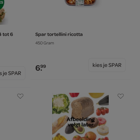
 tot 6
Spar tortellini ricotta
450 Gram
kies je SPAR
6.
99
s je SPAR