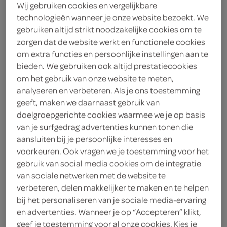
Wij gebruiken cookies en vergelijkbare
aanbiedingen
technologieën wanneer je onze website bezoekt. We
De aanbiedingen uit de folder
gebruiken altijd strikt noodzakelijke cookies om te
zijn niet zichtbaar op de
zorgen dat de website werkt en functionele cookies
actie- en productenpagina's,
om extra functies en persoonlijke instellingen aan te
maar worden natuurlijk wél
bieden. We gebruiken ook altijd prestatiecookies
om het gebruik van onze website te meten,
automatisch verrekend in de
analyseren en verbeteren. Als je ons toestemming
winkelmand.
geeft, maken we daarnaast gebruik van
doelgroepgerichte cookies waarmee we je op basis
altijd laag geprijsd bij
van je surfgedrag advertenties kunnen tonen die
SPAR
aansluiten bij je persoonlijke interesses en
Bij SPAR vind je meer dan 200
voorkeuren. Ook vragen we je toestemming voor het
artikelen Altijd Laag in prijs. Je
gebruik van social media cookies om de integratie
herkent ze aan het rode Altijd
van sociale netwerken met de website te
verbeteren, delen makkelijker te maken en te helpen
Laag logo.
bij het personaliseren van je sociale media-ervaring
en advertenties. Wanneer je op “Accepteren” klikt,
combideals
geef je toestemming voor al onze cookies. Kies je