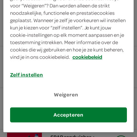
voor “Weigeren”? Dan worden alleen de strikt
noodzakelijke, functionele en prestatiecookies
kies een winkel voor actuele prijzen en assortiment
geplaatst. Wanneer je zelf je voorkeuren wil instellen
kun je kiezen voor “zelf instellen”. Je kunt jouw
zoek winkel
cookie-instellingen op elk moment aanpassen en je
toestemming intrekken. Meer informatie over de
cookies die wij gebruiken en hoe je ze kunt beheren,
alle FoodClub oosterse
vind je in ons cookiebeleid.
cookiebeleid
maaltijden + gekoeld
drankje voor €8.50
Zelf instellen
nu voor €8.50
Weigeren
SPAR FoodClub focaccia +
gekoeld drankje samen
voor €7.75
Accepteren
nu voor €7.75
SPAR sandwiches +