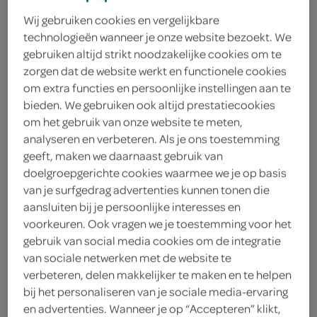
Wij gebruiken cookies en vergelijkbare
kies je SPAR
19.
29
technologieën wanneer je onze website bezoekt. We
gebruiken altijd strikt noodzakelijke cookies om te
zorgen dat de website werkt en functionele cookies
Amstel Pils
om extra functies en persoonlijke instellingen aan te
7.2 Liter
bieden. We gebruiken ook altijd prestatiecookies
om het gebruik van onze website te meten,
analyseren en verbeteren. Als je ons toestemming
kies je SPAR
17.
32
geeft, maken we daarnaast gebruik van
doelgroepgerichte cookies waarmee we je op basis
van je surfgedrag advertenties kunnen tonen die
aansluiten bij je persoonlijke interesses en
Jupiler Pils Krat 24X25Cl
voorkeuren. Ook vragen we je toestemming voor het
6 Liter
gebruik van social media cookies om de integratie
van sociale netwerken met de website te
verbeteren, delen makkelijker te maken en te helpen
kies je SPAR
15.
99
bij het personaliseren van je sociale media-ervaring
en advertenties. Wanneer je op “Accepteren” klikt,