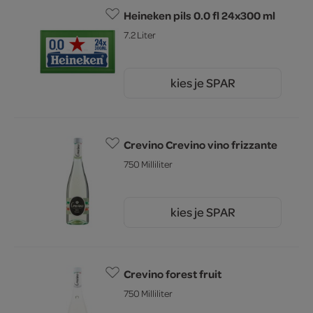
Heineken pils 0.0 fl 24x300 ml
7.2 Liter
kies je SPAR
19.
99
Crevino Crevino vino frizzante
750 Milliliter
kies je SPAR
3.
79
Crevino forest fruit
750 Milliliter