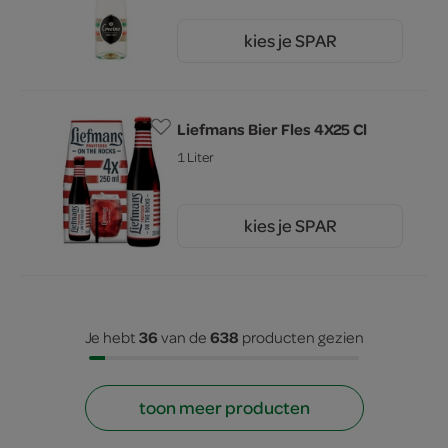
kies je SPAR
3.
59
Liefmans Bier Fles 4X25 Cl
1 Liter
kies je SPAR
7.
49
36
638
Je hebt
van de
producten gezien
toon meer producten