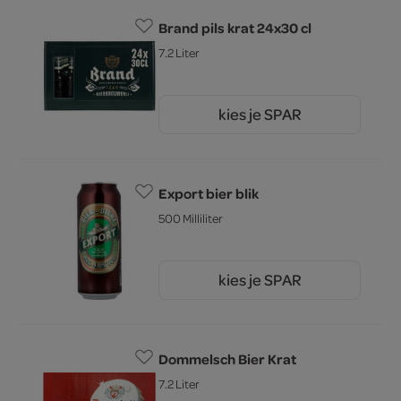
Brand pils krat 24x30 cl
7.2 Liter
kies je SPAR
15.
99
Export bier blik
500 Milliliter
kies je SPAR
0.
85
Dommelsch Bier Krat
7.2 Liter