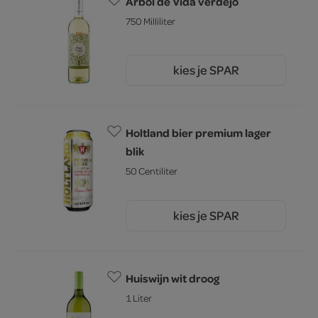
Arbol de Vida verdejo
750 Milliliter
kies je SPAR
4.
99
Holtland bier premium lager
blik
50 Centiliter
kies je SPAR
0.
85
Huiswijn wit droog
1 Liter