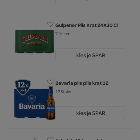
12.
Gulpener Pils Krat 24X30 Cl
7.2 Liter
kies je SPAR
20.
99
Bavaria pils pils krat 12
12 Stuks
kies je SPAR
6.
99