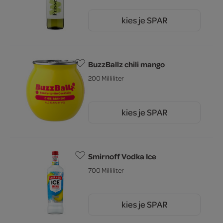
kies je SPAR
5.
49
BuzzBallz chili mango
200 Milliliter
kies je SPAR
4.
49
Smirnoff Vodka Ice
700 Milliliter
kies je SPAR
4.
69