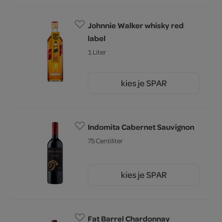
Johnnie Walker whisky red
label
1 Liter
kies je SPAR
28.
49
Indomita Cabernet Sauvignon
75 Centiliter
kies je SPAR
3.
99
Fat Barrel Chardonnay