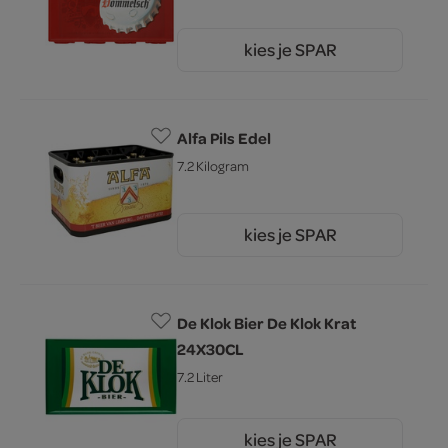
kies je SPAR
17.
59
Alfa Pils Edel
7.2 Kilogram
kies je SPAR
19.
79
De Klok Bier De Klok Krat
24X30CL
7.2 Liter
kies je SPAR
29