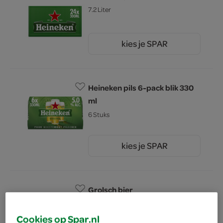
7.2 Liter
kies je SPAR
19.
99
Heineken pils 6-pack blik 330
ml
6 Stuks
kies je SPAR
7.
49
Grolsch bier
7.2 Liter
Cookies op Spar.nl