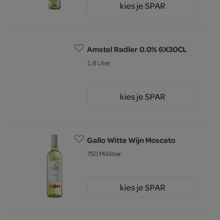
kies je SPAR
8.
79
Amstel Radler 0.0% 6X30CL
1.8 Liter
kies je SPAR
6.
59
Gallo Witte Wijn Moscato
750 Milliliter
kies je SPAR
7.
59