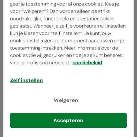
geef je toestemming voor al onze cookies. Kies je
voor “Weigeren”? Dan worden alleen de strikt
Fat Barrel Cabernet Shiraz
noodzakelijke, functionele en prestatiecookies
750 Milliliter
geplaatst. Wanneer je zelf je voorkeuren wil instellen
kun je kiezen voor “zelf instellen”. Je kunt jouw
cookie-instellingen op elk moment aanpassen en je
kies je SPAR
5.
59
toestemming intrekken. Meer informatie over de
cookies die wij gebruiken en hoe je ze kunt beheren,
vind je in ons cookiebeleid.
cookiebeleid
Zensa Biologische wijn
primitivo puglia
Zelf instellen
750 Milliliter
Weigeren
kies je SPAR
8.
49
Accepteren
Notado Notenwijn