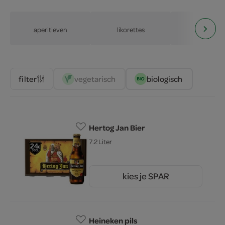
aperitieven
likorettes
premixe
vegetarisch 
biologisch 
filter
Hertog Jan Bier
7.2 Liter
kies je SPAR
21.
32
Heineken pils