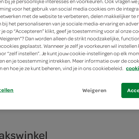
en bij je persoonlijke interesses en voorkeuren. Ook vragen we 
ing voor het gebruik van social media cookies om de integra
 SPAR
netwerken met de website te verbeteren, delen makkelijker te
n bij het personaliseren van je sociale media-ervaring en adver
je op “Accepteren” klikt, geef je toestemming voor al onze co
“Weigeren”? Dan worden alleen de strikt noodzakelijke, functio
ecookies geplaatst. Wanneer je zelf je voorkeuren wil instellen 
oor “zelf instellen”. Je kunt jouw cookie-instellingen op elk m
SAMEN VOOR € 8
n en je toestemming intrekken. Meer informatie over de cooki
n en hoe je ze kunt beheren, vind je in ons cookiebeleid.
cooki
alle FoodClub o
maaltijden + ge
tellen
Weigeren
Acc
drankje
makswinkel