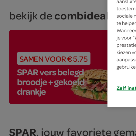
aansluit
toestemm
combideals
bekijk de
van
sociale 
te helpe
Wanneer 
je voor 
prestati
kiezen v
SAMEN VOOR € 5.75
aanpasse
gebruike
SPAR vers belegd
broodje + gekoeld
Zelf ins
drankje
SPAR
, jouw favoriete ge