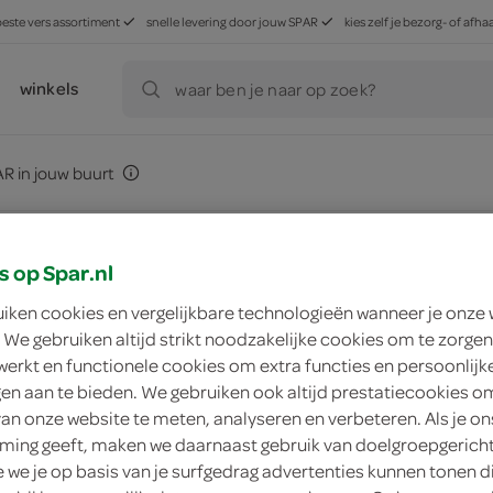
beste vers assortiment
snelle levering door jouw SPAR
kies zelf je bezorg- of af
winkels
waar ben je naar op zoek?
R in jouw buurt
orie
s op Spar.nl
uiken cookies en vergelijkbare technologieën wanneer je onze
 We gebruiken altijd strikt noodzakelijke cookies om te zorgen
werkt en functionele cookies om extra functies en persoonlijk
ngen aan te bieden. We gebruiken ook altijd prestatiecookies o
van onze website te meten, analyseren en verbeteren. Als je on
n-klaar
frisdrank, koffie, thee,
bakkerij
kaas, 
ing geeft, maken we daarnaast gebruik van doelgroepgerich
den
sappen
del
we je op basis van je surfgedrag advertenties kunnen tonen d