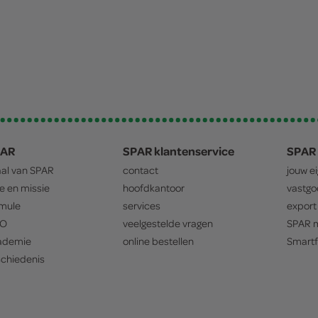
PAR
SPAR klantenservice
SPAR 
aal van
SPAR
contact
jouw e
ie en missie
hoofdkantoor
vastg
mule
services
export
O
veelgestelde vragen
SPAR
m
ademie
online bestellen
Smartf
chiedenis