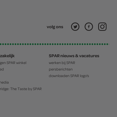
volg ons
zakelijk
SPAR nieuws & vacatures
igen
SPAR
winkel
werken bij
SPAR
oed
persberichten
downloaden
SPAR
logo's
edia
ridge: The Taste by
SPAR