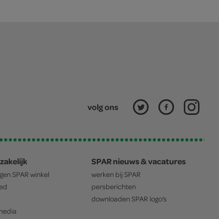
volg ons
zakelijk
SPAR nieuws & vacatures
igen
SPAR
winkel
werken bij
SPAR
oed
persberichten
downloaden
SPAR
logo's
edia