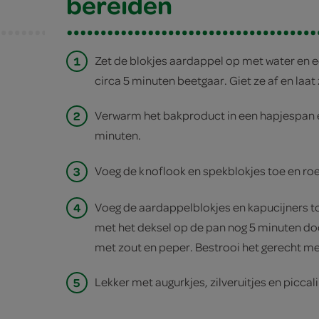
bereiden
1
Zet de blokjes aardappel op met water en e
circa 5 minuten beetgaar. Giet ze af en laat 
2
Verwarm het bakproduct in een hapjespan en 
minuten.
3
Voeg de knoflook en spekblokjes toe en ro
4
Voeg de aardappelblokjes en kapucijners to
met het deksel op de pan nog 5 minuten 
met zout en peper. Bestrooi het gerecht me
5
Lekker met augurkjes, zilveruitjes en piccalil