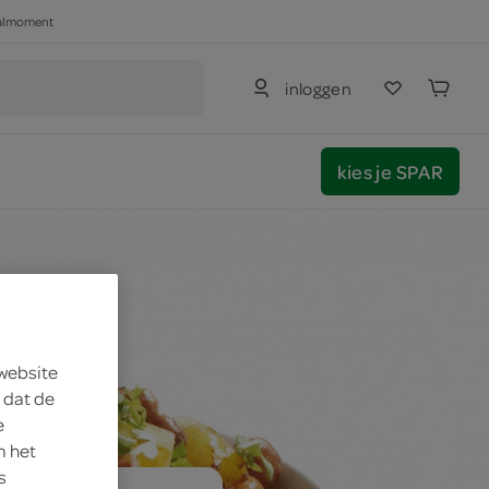
haalmoment
inloggen
kies je SPAR
 website
 dat de
e
m het
s