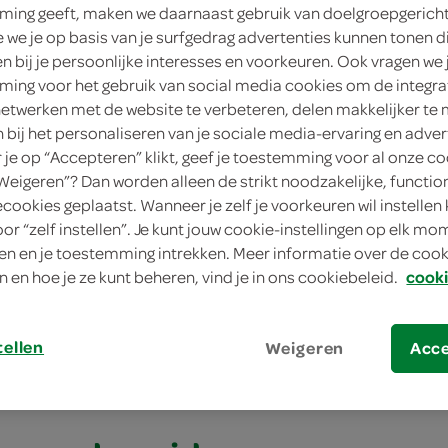
ing geeft, maken we daarnaast gebruik van doelgroepgerich
we je op basis van je surfgedrag advertenties kunnen tonen d
en bij je persoonlijke interesses en voorkeuren. Ook vragen we 
ing voor het gebruik van social media cookies om de integra
netwerken met de website te verbeteren, delen makkelijker te
n bij het personaliseren van je sociale media-ervaring en adver
je op “Accepteren” klikt, geef je toestemming voor al onze co
“Weigeren”? Dan worden alleen de strikt noodzakelijke, functio
ecookies geplaatst. Wanneer je zelf je voorkeuren wil instellen 
oor “zelf instellen”. Je kunt jouw cookie-instellingen op elk m
nerschotel met knoflook en spek
n en je toestemming intrekken. Meer informatie over de cooki
n en hoe je ze kunt beheren, vind je in ons cookiebeleid.
cooki
erschotel met knofl
tellen
Weigeren
Acc