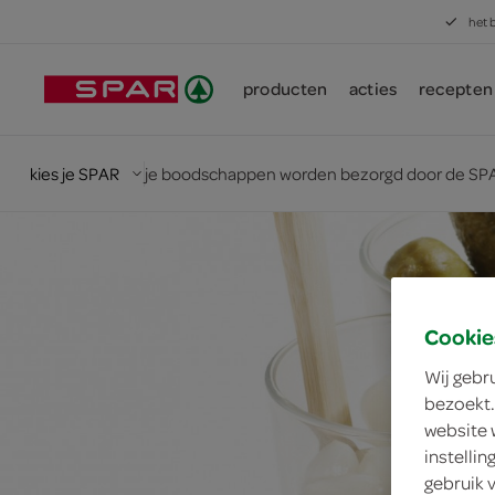
het 
producten
acties
recepten
kies je SPAR
je boodschappen worden bezorgd door de SPA
Cookie
Wij gebr
bezoekt.
website 
instelli
gebruik 