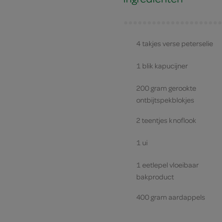
4 takjes verse peterselie
1 blik kapucijner
200 gram gerookte
ontbijtspekblokjes
2 teentjes knoflook
1 ui
1 eetlepel vloeibaar
bakproduct
400 gram aardappels