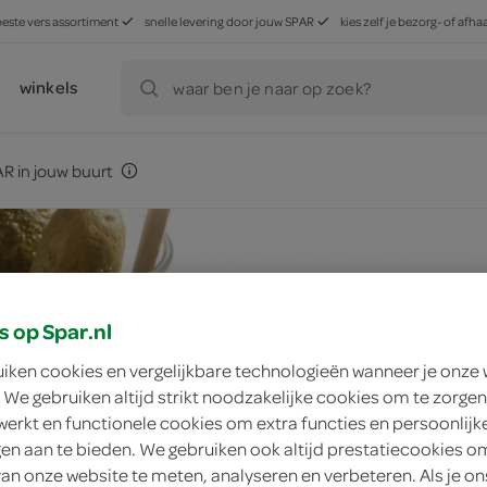
beste vers assortiment
snelle levering door jouw SPAR
kies zelf je bezorg- of af
winkels
waar ben je naar op zoek?
R in jouw buurt
s op Spar.nl
uiken cookies en vergelijkbare technologieën wanneer je onze
 We gebruiken altijd strikt noodzakelijke cookies om te zorgen
werkt en functionele cookies om extra functies en persoonlijk
ngen aan te bieden. We gebruiken ook altijd prestatiecookies o
van onze website te meten, analyseren en verbeteren. Als je on