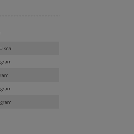
)
0 kcal
 gram
gram
 gram
 gram