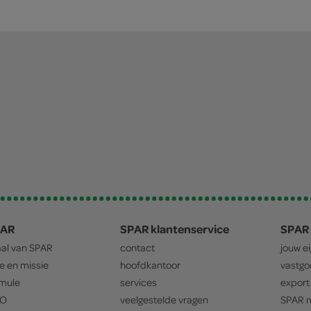
PAR
SPAR klantenservice
SPAR 
aal van
SPAR
contact
jouw e
ie en missie
hoofdkantoor
vastg
mule
services
export
O
veelgestelde vragen
SPAR
m