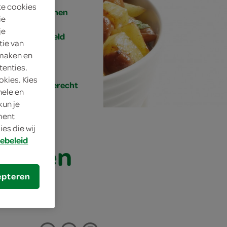
te cookies
4 personen
ie
je
gemiddeld
tie van
 maken en
20 min.
tenties.
okies. Kies
hoofdgerecht
nele en
kun je
oment
es die wij
ebeleid
ook en
epteren