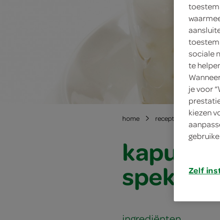
toestemm
waarmee 
aansluit
toestemm
sociale 
te helpe
Wanneer 
je voor 
prestati
kiezen v
home
recepten
kapucij
aanpasse
gebruike
kapucijn
spek
Zelf ins
ingrediënten