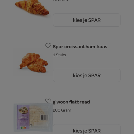
kies je SPAR
0.
89
Spar croissant ham-kaas
1 Stuks
kies je SPAR
1.
09
g'woon flatbread
200 Gram
kies je SPAR
2.
45