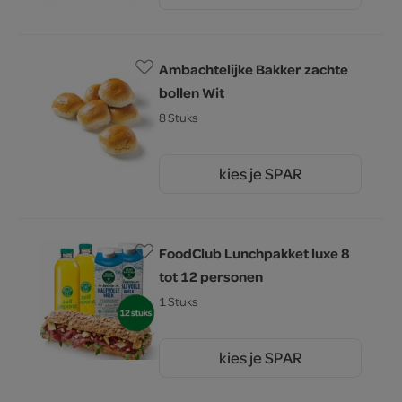
Ambachtelijke Bakker zachte
bollen Wit
8 Stuks
kies je SPAR
2.
79
FoodClub Lunchpakket luxe 8
tot 12 personen
1 Stuks
kies je SPAR
66.
00