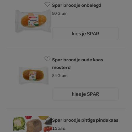
Spar broodje onbelegd
50 Gram
kies je SPAR
1.
00
Spar broodje oude kaas
mosterd
84 Gram
kies je SPAR
2.
55
Spar broodje pittige pindakaas
1 Stuks