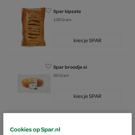
Spar kipsate
108 Gram
kies je SPAR
1.
50
Spar broodje ei
99 Gram
kies je SPAR
2.
55
Spar broodje gehakt
Cookies op Spar.nl
126 Gram