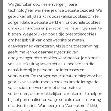
Wij gebruiken cookies en vergelijkbare
technologieën wanneer je onze website bezoekt. We
kies je SPAR
3.
00
gebruiken altijd strikt noodzakelijke cookies om te
zorgen dat de website werkt en functionele cookies
om extra functies en persoonlijke instellingen aan te
bieden. We gebruiken ook altijd prestatiecookies
FoodClub broodje sticky bbq
om het gebruik van onze website te meten,
1 Stuks
analyseren en verbeteren. Als je ons toestemming
geeft, maken we daarnaast gebruik van
doelgroepgerichte cookies waarmee we je op basis
kies je SPAR
5.
25
van je surfgedrag advertenties kunnen tonen die
aansluiten bij je persoonlijke interesses en
voorkeuren. Ook vragen we je toestemming voor het
Spar frikandelbroodje
gebruik van social media cookies om de integratie
van sociale netwerken met de website te
175 Gram
verbeteren, delen makkelijker te maken en te helpen
bij het personaliseren van je sociale media-ervaring
kies je SPAR
en advertenties. Wanneer je op “Accepteren” klikt,
1.
50