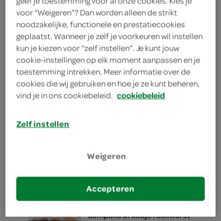
geef je toestemming voor al onze cookies. Kies je
voor “Weigeren”? Dan worden alleen de strikt
noodzakelijke, functionele en prestatiecookies
Spar broodje beenham
geplaatst. Wanneer je zelf je voorkeuren wil instellen
88 Gram
kun je kiezen voor “zelf instellen”. Je kunt jouw
cookie-instellingen op elk moment aanpassen en je
toestemming intrekken. Meer informatie over de
kies je SPAR
2.
55
cookies die wij gebruiken en hoe je ze kunt beheren,
vind je in ons cookiebeleid.
cookiebeleid
FoodClub broodje omelet
Zelf instellen
1 Stuks
Weigeren
kies je SPAR
4.
75
Accepteren
Compaxo broodje rookworst