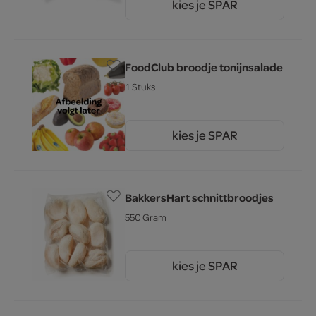
kies je SPAR
2.
55
FoodClub broodje tonijnsalade
1 Stuks
kies je SPAR
4.
75
BakkersHart schnittbroodjes
550 Gram
kies je SPAR
2.
49