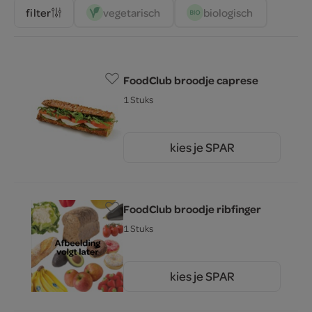
vegetarisch 
biologisch 
filter
FoodClub broodje caprese
1 Stuks
kies je SPAR
4.
75
FoodClub broodje ribfinger
1 Stuks
kies je SPAR
5.
25