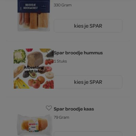
330 Gram
kies je SPAR
4.
89
Spar broodje hummus
1 Stuks
kies je SPAR
3.
00
Spar broodje kaas
79 Gram