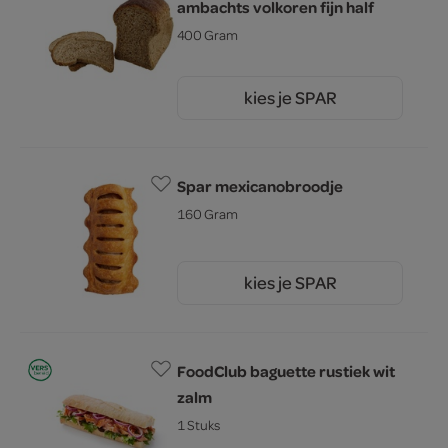
ambachts volkoren fijn half
400 Gram
kies je SPAR
1.
60
Spar mexicanobroodje
160 Gram
kies je SPAR
1.
50
FoodClub baguette rustiek wit
zalm
1 Stuks