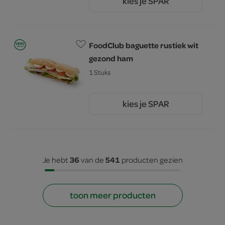
kies je SPAR
2.
00
FoodClub baguette rustiek wit
gezond ham
1 Stuks
kies je SPAR
4.
75
36
541
Je hebt
van de
producten gezien
toon meer producten