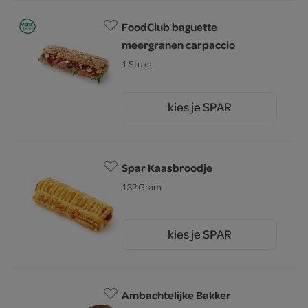
FoodClub baguette
meergranen carpaccio
1 Stuks
kies je SPAR
5.
25
Spar Kaasbroodje
132 Gram
kies je SPAR
1.
50
Ambachtelijke Bakker