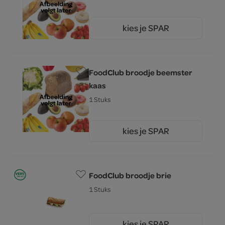
kies je SPAR
4.
00
FoodClub broodje beemster
kaas
1 Stuks
kies je SPAR
4.
25
FoodClub broodje brie
1 Stuks
kies je SPAR