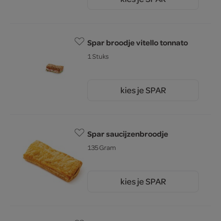
4.
75
Spar broodje vitello tonnato
1 Stuks
kies je SPAR
3.
75
Spar saucijzenbroodje
135 Gram
kies je SPAR
1.
50