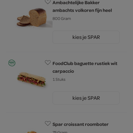
Ambachtelijke Bakker
ambachts volkoren fijn heel
800 Gram
kies je SPAR
2.
99
FoodClub baguette rustiek wit
carpaccio
1 Stuks
kies je SPAR
5.
25
Spar croissant roomboter
75 Gram