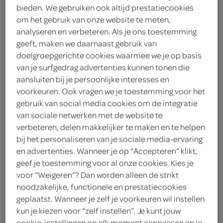
vandaag besteld, vandaag in huis*
bieden. We gebruiken ook altijd prestatiecookies
om het gebruik van onze website te meten,
analyseren en verbeteren. Als je ons toestemming
bestel je boodschappen online
geeft, maken we daarnaast gebruik van
doelgroepgerichte cookies waarmee we je op basis
van je surfgedrag advertenties kunnen tonen die
aansluiten bij je persoonlijke interesses en
voorkeuren. Ook vragen we je toestemming voor het
maaltijdservice Eet smakelijk!
gebruik van social media cookies om de integratie
de makkelijke maaltijdservice van SPAR
van sociale netwerken met de website te
verbeteren, delen makkelijker te maken en te helpen
bij het personaliseren van je sociale media-ervaring
maaltijdservice eet smakelijk!
en advertenties. Wanneer je op “Accepteren” klikt,
geef je toestemming voor al onze cookies. Kies je
voor “Weigeren”? Dan worden alleen de strikt
verse én gevarieerde kant-en-klaar
noodzakelijke, functionele en prestatiecookies
maaltijden
geplaatst. Wanneer je zelf je voorkeuren wil instellen
kun je kiezen voor “zelf instellen”. Je kunt jouw
bereid door professionele koks
cookie-instellingen op elk moment aanpassen en je