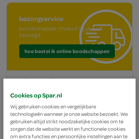
bezorgservice
boodschappen thuis of op je werk
bezorgd
hoe bestel ik online boodschappen
nooit meer sjouwen!
lekker makkelijk online boodschappen bestellen
Cookies op Spar.nl
bestel je boodschappen gemakkelijk
Wij gebruiken cookies en vergelijkbare
online
technologieën wanneer je onze website bezoekt. We
gebruiken altijd strikt noodzakelijke cookies om te
géén minimum bestelbedrag
zorgen dat de website werkt en functionele cookies
vanaf € 50.- gratis thuisbezorgd
om extra functies en persoonlijke instellingen aan te