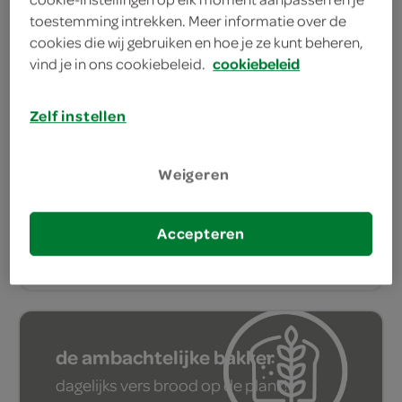
toestemming intrekken. Meer informatie over de
eiwitreik, zoutarm en vegetarisch
cookies die wij gebruiken en hoe je ze kunt beheren,
verkrijgbaar
vind je in ons cookiebeleid.
cookiebeleid
heerlijke seizoensmaaltijden
makkelijk te bestellen voor iemand
Zelf instellen
anders
Eet smakelijk! heeft ook diverse
Weigeren
maaltijdboxen voor heel de week!
Accepteren
bestel verse maaltijden
de ambachtelijke bakker
dagelijks vers brood op de plank!