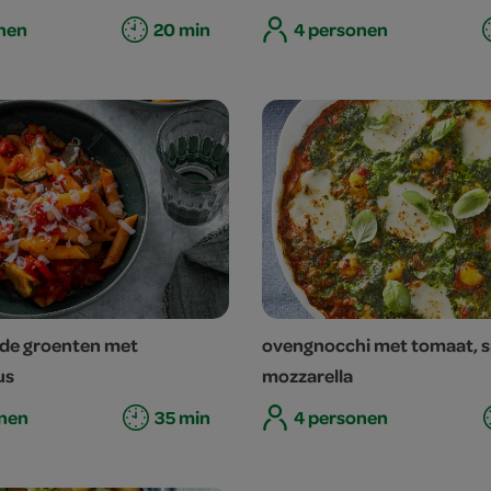
nen
20 min
4 personen
lde groenten met
ovengnocchi met tomaat, s
us
mozzarella
nen
35 min
4 personen