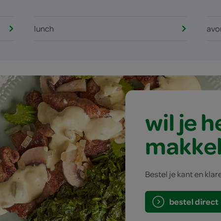
lunch
avo
wil je 
makkel
Bestel je kant en klar
bestel direct