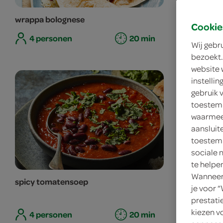
wrappa bolognese
gnocchi ov
Cookie
4 personen
20 min
4 perso
Wij gebr
bezoekt.
website 
instelli
gebruik 
toestemm
waarmee 
aansluit
toestemm
sociale 
te helpe
Wanneer 
spicy tomatensoep
tagliatelle 
je voor 
prestati
kiezen v
4 personen
20 min
4 perso