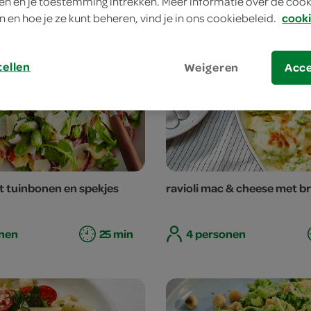
n en je toestemming intrekken. Meer informatie over de cooki
n en hoe je ze kunt beheren, vind je in ons cookiebeleid.
cooki
tellen
Weigeren
Acc
 tuinbonen en spekjes
ravioli mac & cheese met br
nen
25 min
4 personen