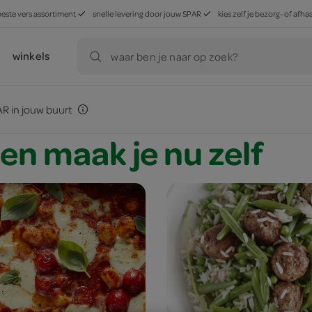
beste vers assortiment
snelle levering door jouw SPAR
kies zelf je bezorg- of af
winkels
waar ben je naar op zoek?
R in jouw buurt
en maak je nu zelf