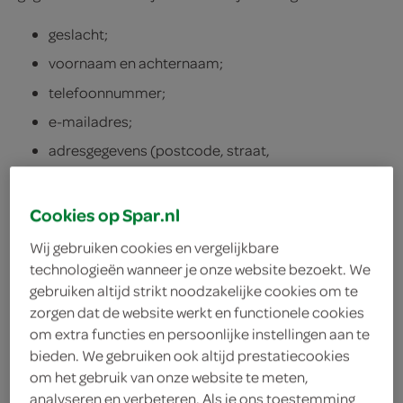
geslacht;
voornaam en achternaam;
telefoonnummer;
e-mailadres;
adresgegevens (postcode, straat,
huisnummer, plaats);
het type account (privé of zakelijk);
Cookies op Spar.nl
geboortedatum;
Wij gebruiken cookies en vergelijkbare
bij een zakelijk account of zakelijke klant: de
technologieën wanneer je onze website bezoekt. We
(bedrijfs)naam en de functie van de persoon
gebruiken altijd strikt noodzakelijke cookies om te
zorgen dat de website werkt en functionele cookies
die het bedrijf vertegenwoordigt.
om extra functies en persoonlijke instellingen aan te
Om een bestelling voor te bereiden en/of uit te voeren,
bieden. We gebruiken ook altijd prestatiecookies
hebben wij in aanvulling op jouw accountgegevens de
om het gebruik van onze website te meten,
volgende persoonsgegevens van jou nodig (deze
analyseren en verbeteren. Als je ons toestemming