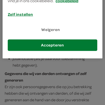
vind je in ons cookiebeleid.
cookiebeleid
gegevens die jouw randapparatuur
Zelf instellen
identificeren, zoals een MAC-adres, IP-adres
of ander nummer (deze gegevens kwalificeren
Weigeren
niet in alle gevallen als persoonsgegevens,
maar wij noemen ze voor het gemak wel);
gegevens over de instellingen van jouw
Accepteren
browser of randapparatuur;
jouw locatie (als je daarvoor toestemming
hebt gegeven).
Gegevens die wij van derden ontvangen of zelf
genereren
Er zijn ook persoonsgegevens die op jou betrekking
hebben die wij ontvangen van derden, of die wij zelf
genereren aan de hand van de door jou verstrekte