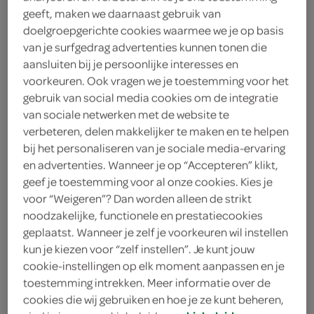
geeft, maken we daarnaast gebruik van
gegevens zijn noodzakelijk voor het uitvoeren van de
doelgroepgerichte cookies waarmee we je op basis
overeenkomst):
van je surfgedrag advertenties kunnen tonen die
aansluiten bij je persoonlijke interesses en
creditcard-, bank- en/of overige
voorkeuren. Ook vragen we je toestemming voor het
betaalgegevens;
gebruik van social media cookies om de integratie
voorkeuren relevant voor de bestelling
van sociale netwerken met de website te
(gekochte producten, tijd van afleveren,
verbeteren, delen makkelijker te maken en te helpen
locatie voor het afleveren/ophalen).
bij het personaliseren van je sociale media-ervaring
en advertenties. Wanneer je op “Accepteren” klikt,
Als je je inschrijft op onze nieuwsbrief, hebben wij van
geef je toestemming voor al onze cookies. Kies je
jou nodig:
voor “Weigeren”? Dan worden alleen de strikt
noodzakelijke, functionele en prestatiecookies
e-mailadres.
geplaatst. Wanneer je zelf je voorkeuren wil instellen
Gegevens over jouw gebruik
kun je kiezen voor “zelf instellen”. Je kunt jouw
cookie-instellingen op elk moment aanpassen en je
Gebruik je de Website, bijvoorbeeld om een bestelling
toestemming intrekken. Meer informatie over de
te plaatsen, dan verwerken wij de volgende gegevens
cookies die wij gebruiken en hoe je ze kunt beheren,
over de activiteiten op de website van de bezoeker: