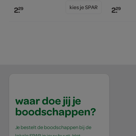
kies je SPAR
2.
2.
29
29
waar doe jij je
boodschappen?
Je bestelt de boodschappen bij de
lokale SPAR in jouw buurt. Het