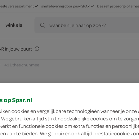
beste vers assortiment
snelle levering door jouw SPAR
kies zelf je bezorg- of af
winkels
waar ben je naar op zoek?
R in jouw buurt
411 thee chunmee
zoek winkel
s op Spar.nl
uiken cookies en vergelijkbare technologieën wanneer je onze
 We gebruiken altijd strikt noodzakelijke cookies om te zorgen
411 thee chunmee
werkt en functionele cookies om extra functies en persoonlijk
ngen aan te bieden. We gebruiken ook altijd prestatiecookies o
411