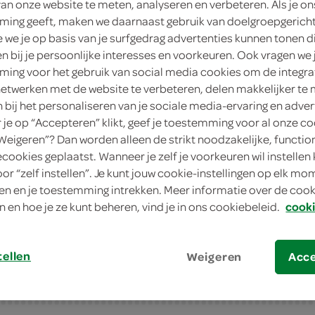
van onze website te meten, analyseren en verbeteren. Als je on
ing geeft, maken we daarnaast gebruik van doelgroepgerich
5
.
99
we je op basis van je surfgedrag advertenties kunnen tonen d
en bij je persoonlijke interesses en voorkeuren. Ook vragen we 
200 Gram
ing voor het gebruik van social media cookies om de integra
netwerken met de website te verbeteren, delen makkelijker te
n bij het personaliseren van je sociale media-ervaring en adver
in winkelmand
je op “Accepteren” klikt, geef je toestemming voor al onze co
“Weigeren”? Dan worden alleen de strikt noodzakelijke, functio
ecookies geplaatst. Wanneer je zelf je voorkeuren wil instellen 
Let op: aanbiedingen zijn niet zichtba
oor “zelf instellen”. Je kunt jouw cookie-instellingen op elk m
verwerkt in de winkelmand.
n en je toestemming intrekken. Meer informatie over de cooki
n en hoe je ze kunt beheren, vind je in ons cookiebeleid.
cooki
tellen
Weigeren
Acc