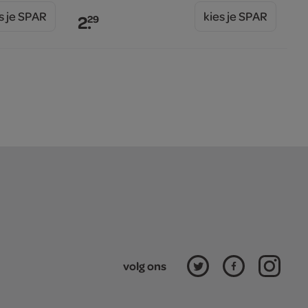
s je SPAR
kies je SPAR
2.
29
volg ons