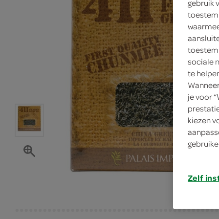
gebruik 
toestemm
waarmee 
aansluit
toestemm
sociale 
te helpe
Wanneer 
je voor 
prestati
kiezen v
aanpasse
gebruike
Zelf ins