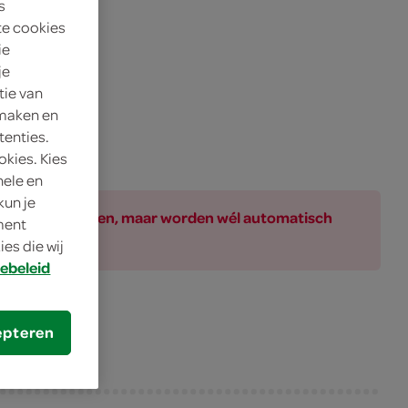
s
te cookies
ie
je
tie van
 maken en
tenties.
okies. Kies
nele en
kun je
ar bij de producten, maar worden wél automatisch
oment
es die wij
ebeleid
epteren