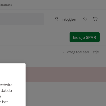
haalmoment
inloggen
kies je SPAR
voeg toe aan lijstje
 website
 dat de
e
m het