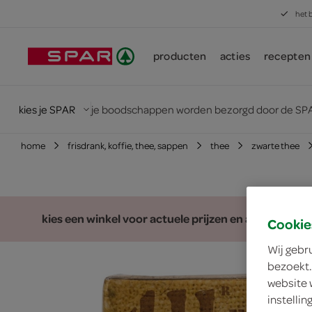
het 
producten
acties
recepten
kies je SPAR
je boodschappen worden bezorgd door de SPA
home
frisdrank, koffie, thee, sappen
thee
zwarte thee
kies een winkel voor actuele prijzen en assortiment
Cookie
Wij gebr
bezoekt.
website 
instelli