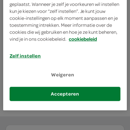
geplaatst. Wanneer je zelf je voorkeuren wil instellen
winkelmand om te profiteren van deze actie.
kun je kiezen voor “zelf instellen”. Je kunt jouw
deze aanbieding is verlopen
cookie-instellingen op elk moment aanpassen en je
toestemming intrekken. Meer informatie over de
bekijk huidige aanbiedingen
cookies die wij gebruiken en hoe je ze kunt beheren,
vind je in ons cookiebeleid.
cookiebeleid
Ariel vaatwastablette all-in-1
Zelf instellen
pods color big
15 Stuks
Weigeren
kies je SPAR
20.
99
Accepteren