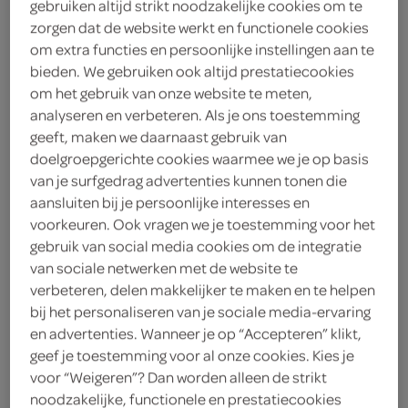
gebruiken altijd strikt noodzakelijke cookies om te
zorgen dat de website werkt en functionele cookies
om extra functies en persoonlijke instellingen aan te
bieden. We gebruiken ook altijd prestatiecookies
om het gebruik van onze website te meten,
analyseren en verbeteren. Als je ons toestemming
geeft, maken we daarnaast gebruik van
doelgroepgerichte cookies waarmee we je op basis
van je surfgedrag advertenties kunnen tonen die
aansluiten bij je persoonlijke interesses en
alle Ariel, Lenor of Dreft
voorkeuren. Ook vragen we je toestemming voor het
platinum
gebruik van social media cookies om de integratie
van sociale netwerken met de website te
vaatwastabletten
verbeteren, delen makkelijker te maken en te helpen
bij het personaliseren van je sociale media-ervaring
stapelkorting
en advertenties. Wanneer je op “Accepteren” klikt,
geef je toestemming voor al onze cookies. Kies je
nu 2 stuks 50% korting
voor “Weigeren”? Dan worden alleen de strikt
noodzakelijke, functionele en prestatiecookies
Voeg 2 stuks of een veelvoud van 2 stuks toe aan je