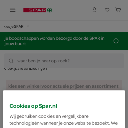
kies je SPAR
je boodschappen worden bezorgd door de SPAR in
jouw buurt
waar ben je naar op zoek?
bekijk alle aanbiedingen
kies een winkel voor actuele prijzen en assortiment
zoek winkel
Cookies op Spar.nl
Wij gebruiken cookies en vergelijkbare
2 stuks 50% korting
technologieën wanneer je onze website bezoekt. We