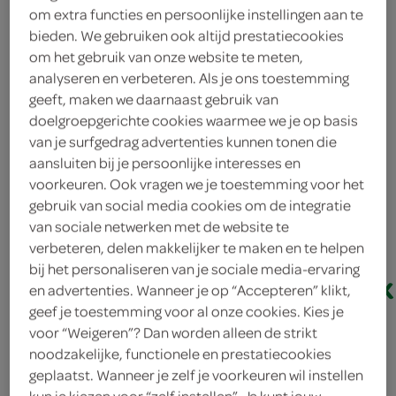
om extra functies en persoonlijke instellingen aan te
bieden. We gebruiken ook altijd prestatiecookies
om het gebruik van onze website te meten,
analyseren en verbeteren. Als je ons toestemming
geeft, maken we daarnaast gebruik van
doelgroepgerichte cookies waarmee we je op basis
van je surfgedrag advertenties kunnen tonen die
aansluiten bij je persoonlijke interesses en
voorkeuren. Ook vragen we je toestemming voor het
alle Ariel, Lenor of Dreft
gebruik van social media cookies om de integratie
van sociale netwerken met de website te
platinum
verbeteren, delen makkelijker te maken en te helpen
bij het personaliseren van je sociale media-ervaring
vaatwastablettenstapelk
en advertenties. Wanneer je op “Accepteren” klikt,
geef je toestemming voor al onze cookies. Kies je
nu 65% korting
voor “Weigeren”? Dan worden alleen de strikt
Voeg 3 of meer producten aan je winkelmand toe en
noodzakelijke, functionele en prestatiecookies
ontvang 65% korting op elk toegevoegd artikel.
geplaatst. Wanneer je zelf je voorkeuren wil instellen