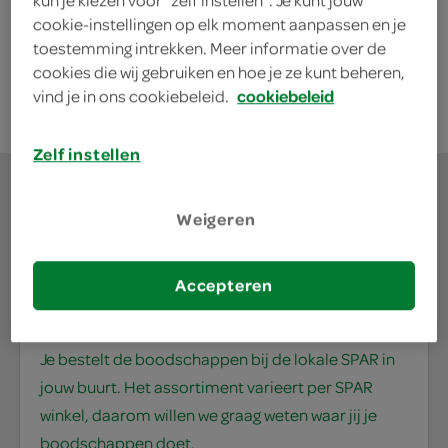
kun je kiezen voor “zelf instellen”. Je kunt jouw
deze aanbieding is verlopen
cookie-instellingen op elk moment aanpassen en je
toestemming intrekken. Meer informatie over de
bekijk huidige aanbiedingen
cookies die wij gebruiken en hoe je ze kunt beheren,
vind je in ons cookiebeleid.
cookiebeleid
Zelf instellen
Weigeren
waar doe jij je
Accepteren
boodschappen?
Je bestelt de boodschappen bij de lokale SPAR in
jouw buurt. Het assortiment varieert per SPAR
winkel, daarom willen we graag weten waar jij je
boodschappen doet.