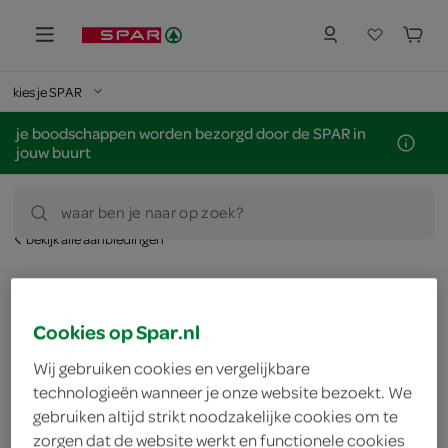
kies je SPAR
je boodschappen worden bezorgd door de SPAR in
jouw buurt
waar ben je naar op zoek?
bekijk alle aanbiedingen
kies een winkel voor actuele prijzen en assortiment
Cookies op Spar.nl
zoek winkel
Wij gebruiken cookies en vergelijkbare
technologieën wanneer je onze website bezoekt. We
nu 60% korting
gebruiken altijd strikt noodzakelijke cookies om te
zorgen dat de website werkt en functionele cookies