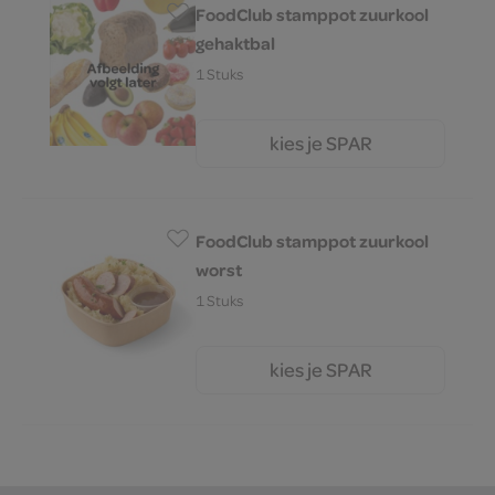
FoodClub stamppot zuurkool
gehaktbal
1 Stuks
kies je SPAR
6.
95
FoodClub stamppot zuurkool
worst
1 Stuks
kies je SPAR
6.
95