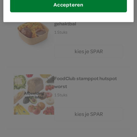
Accepteren
FoodClub stamppot hutspot
gehaktbal
1 Stuks
kies je SPAR
6.
95
FoodClub stamppot hutspot
worst
1 Stuks
kies je SPAR
6.
95