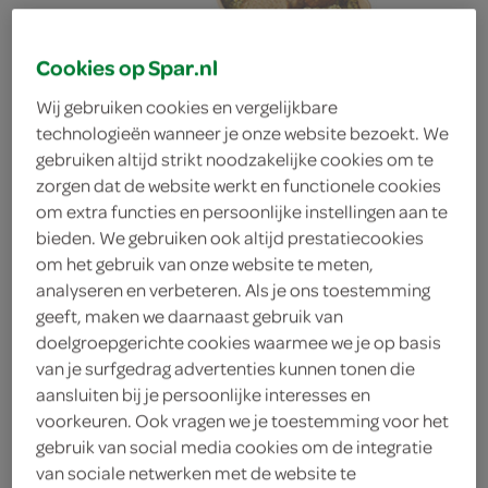
Cookies op Spar.nl
Wij gebruiken cookies en vergelijkbare
technologieën wanneer je onze website bezoekt. We
gebruiken altijd strikt noodzakelijke cookies om te
zorgen dat de website werkt en functionele cookies
om extra functies en persoonlijke instellingen aan te
bieden. We gebruiken ook altijd prestatiecookies
Alle FoodClub
om het gebruik van onze website te meten,
analyseren en verbeteren. Als je ons toestemming
stamppotten
geeft, maken we daarnaast gebruik van
Nu 2 stuks voor €10.00!
doelgroepgerichte cookies waarmee we je op basis
Voeg 2 stuks of een veelvoud van 2 stuks toe
van je surfgedrag advertenties kunnen tonen die
aan je winkelmand om te profiteren van deze
aansluiten bij je persoonlijke interesses en
actie.
voorkeuren. Ook vragen we je toestemming voor het
gebruik van social media cookies om de integratie
deze aanbieding is verlopen
van sociale netwerken met de website te