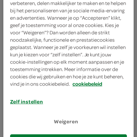
bekijk huidige aanbiedingen
verbeteren, delen makkelijker te maken en te helpen
bij het personaliseren van je sociale media-ervaring
en advertenties. Wanneer je op “Accepteren” klikt,
geef je toestemming voor al onze cookies. Kies je
FoodClub stamppot
voor “Weigeren”? Dan worden alleen de strikt
boerenkool gehaktbal
noodzakelijke, functionele en prestatiecookies
1 Stuks
geplaatst. Wanneer je zelf je voorkeuren wil instellen
kun je kiezen voor “zelf instellen”. Je kunt jouw
cookie-instellingen op elk moment aanpassen en je
kies je SPAR
6.
95
toestemming intrekken. Meer informatie over de
cookies die wij gebruiken en hoe je ze kunt beheren,
vind je in ons cookiebeleid.
cookiebeleid
FoodClub stamppot
boerenkool worst
Zelf instellen
1 Stuks
Weigeren
kies je SPAR
6.
95