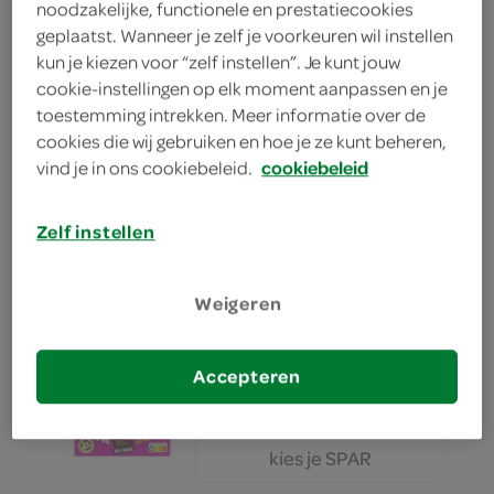
noodzakelijke, functionele en prestatiecookies
deze aanbieding is verlopen
geplaatst. Wanneer je zelf je voorkeuren wil instellen
bekijk huidige aanbiedingen
kun je kiezen voor “zelf instellen”. Je kunt jouw
cookie-instellingen op elk moment aanpassen en je
toestemming intrekken. Meer informatie over de
cookies die wij gebruiken en hoe je ze kunt beheren,
Holie's crunchy bar
vind je in ons cookiebeleid.
cookiebeleid
3 Stuks
Zelf instellen
kies je SPAR
3.
69
Weigeren
Holie's crunchy bar
Accepteren
3 Stuks
kies je SPAR
3.
69