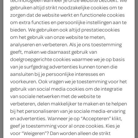
gebruiken altijd strikt noodzakelijke cookies om te
zorgen dat de website werkt en functionele cookies
om extra functies en persoonlijke instellingen aan te
bieden. We gebruiken ook altijd prestatiecookies
om het gebruik van onze website te meten,
analyseren en verbeteren. Als je ons toestemming
geeft, maken we daarnaast gebruik van
doelgroepgerichte cookies waarmee we je op basis
van je surfgedrag advertenties kunnen tonen die
alle Holie's 3-pack
aansluiten bij je persoonlijke interesses en
voorkeuren. Ook vragen we je toestemming voor het
nu 1+1 gratis
gebruik van social media cookies om de integratie
van sociale netwerken met de website te
verbeteren, delen makkelijker te maken en te helpen
Alle combinaties zijn mogelijk, je ontvangt 50% korting
bij het personaliseren van je sociale media-ervaring
op de totaalprijs. Voeg 2 stuks of een veelvoud van 2
en advertenties. Wanneer je op “Accepteren” klikt,
stuks toe aan je winkelmand om te profiteren van deze
geef je toestemming voor al onze cookies. Kies je
actie.
voor “Weigeren”? Dan worden alleen de strikt