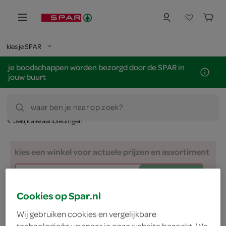
kies je SPAR
je boodschappen worden bezorgd door de SPAR in
jouw buurt
waar ben je naar op zoek?
bekijk alle aanbiedingen
kies een winkel voor actuele prijzen en assortiment
zoek winkel
Cookies op Spar.nl
nu 1+1 gratis
Wij gebruiken cookies en vergelijkbare
technologieën wanneer je onze website bezoekt. We