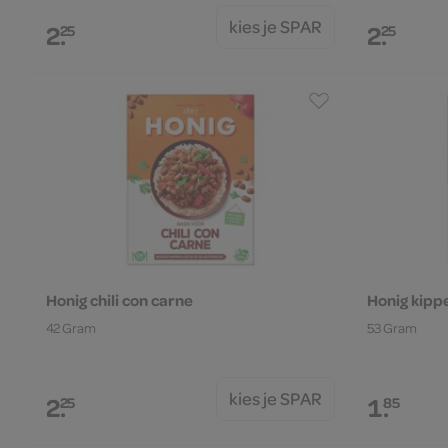
kies je SPAR
2.
2.
25
25
Honig chili con carne
Honig kip
42 Gram
53 Gram
kies je SPAR
2.
1.
25
85