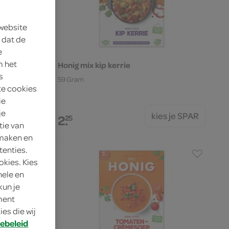
 website
 dat de
e
m het
Honig mix kip kerrie
s
59 Gram
te cookies
ie
je
s je SPAR
kies je SPAR
2.
25
tie van
 maken en
tenties.
okies. Kies
nele en
kun je
oment
es die wij
ebeleid