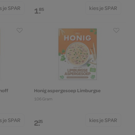
s je SPAR
kies je SPAR
1.
85
noff
Honig aspergesoep Limburgse
106 Gram
s je SPAR
kies je SPAR
2.
25