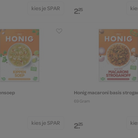
kies je SPAR
kie
2.
25
pensoep
Honig macaroni basis stroga
69 Gram
kies je SPAR
kie
2.
25