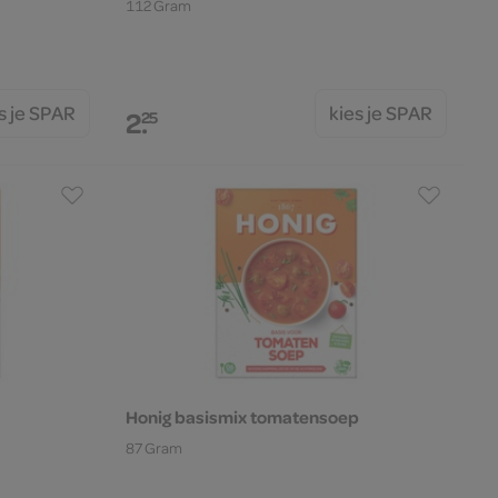
112 Gram
s je SPAR
kies je SPAR
2.
25
Honig basismix tomatensoep
87 Gram