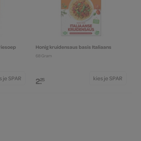
riesoep
Honig kruidensaus basis Italiaans
68 Gram
s je SPAR
kies je SPAR
2.
25