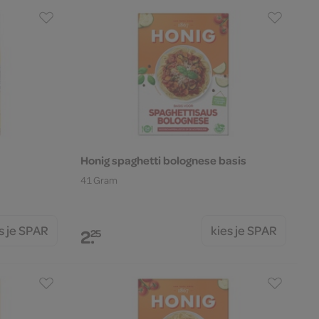
Honig spaghetti bolognese basis
41 Gram
s je SPAR
kies je SPAR
2.
25