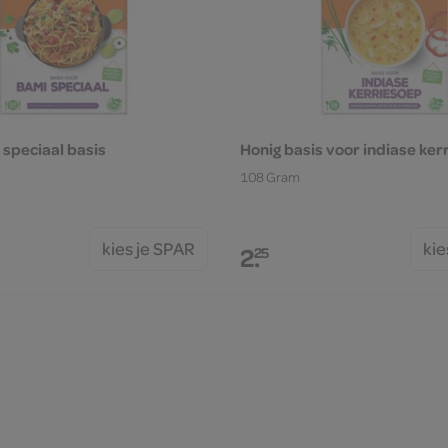
 speciaal basis
Honig basis voor indiase ker
108 Gram
kies je SPAR
kie
2.
25