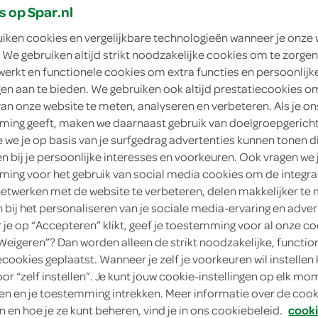
s op Spar.nl
uiken cookies en vergelijkbare technologieën wanneer je onze
elijk, je ontvangt 50%
 We gebruiken altijd strikt noodzakelijke cookies om te zorgen
 Voeg 2 stuks of een
werkt en functionele cookies om extra functies en persoonlijk
 aan je winkelmand om te
ngen aan te bieden. We gebruiken ook altijd prestatiecookies o
Honig basismix hachee
e.
van onze website te meten, analyseren en verbeteren. Als je on
75 Gram
ing geeft, maken we daarnaast gebruik van doelgroepgerich
en
we je op basis van je surfgedrag advertenties kunnen tonen d
ngen
en bij je persoonlijke interesses en voorkeuren. Ook vragen we 
kie
2.
25
ing voor het gebruik van social media cookies om de integra
netwerken met de website te verbeteren, delen makkelijker te
n bij het personaliseren van je sociale media-ervaring en adver
je op “Accepteren” klikt, geef je toestemming voor al onze co
“Weigeren”? Dan worden alleen de strikt noodzakelijke, functio
ecookies geplaatst. Wanneer je zelf je voorkeuren wil instellen 
oor “zelf instellen”. Je kunt jouw cookie-instellingen op elk m
n en je toestemming intrekken. Meer informatie over de cooki
n en hoe je ze kunt beheren, vind je in ons cookiebeleid.
cooki