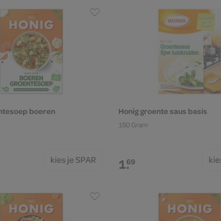
ntesoep boeren
Honig groente saus basis
150 Gram
kies je SPAR
kie
1.
69