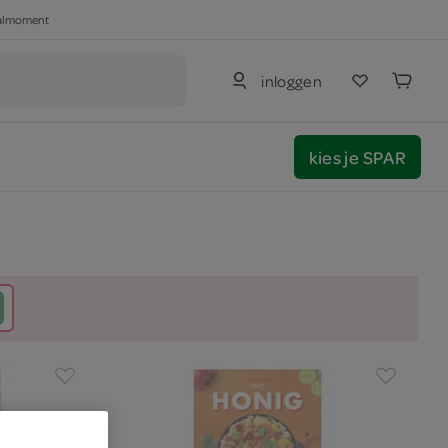
haalmoment
inloggen
kies je SPAR