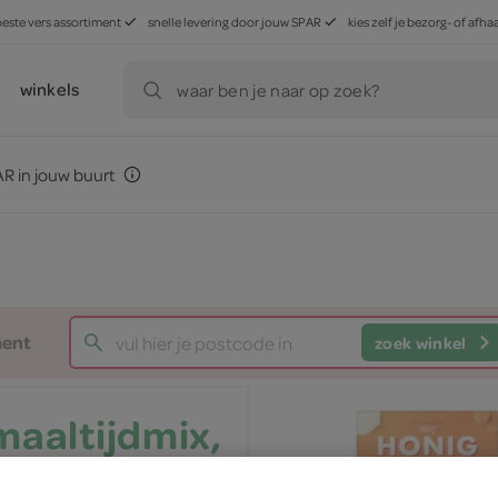
beste vers assortiment
snelle levering door jouw SPAR
kies zelf je bezorg- of af
winkels
waar ben je naar op zoek?
R in jouw buurt
ment
zoek winkel
maaltijdmix,
enschotel