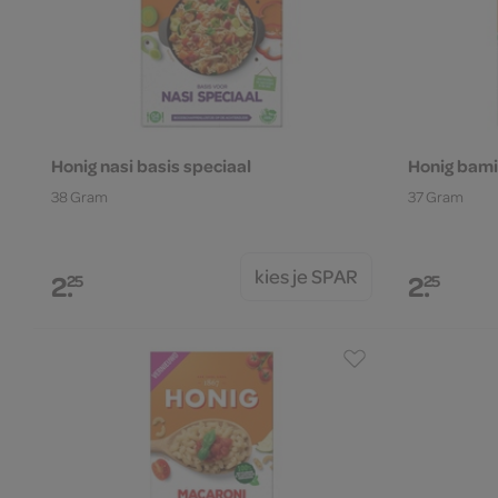
Honig nasi basis speciaal
Honig bami
38 Gram
37 Gram
kies je SPAR
2.
2.
25
25