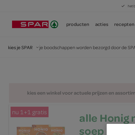
het 
producten
acties
recepten
kies je SPAR
je boodschappen worden bezorgd door de SPA
kies een winkel voor actuele prijzen en assorti
nu 1+1 gratis
alle Honig 
soep of ov