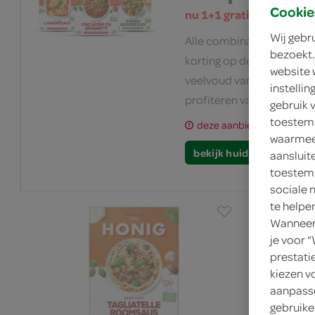
Cookie
nu 1+1 gratis
Wij gebr
Alle combinaties zijn mog
bezoekt.
korting op de totaalprijs.
website 
veelvoud van 2 stuks toe
instelli
profiteren van deze acti
gebruik 
toestemm
deze aanbieding is verlop
waarmee 
bekijk huidige aanbiedi
aansluit
toestemm
sociale 
te helpe
Wanneer 
je voor 
prestati
kiezen v
aanpasse
gebruike