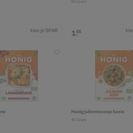
50 Gram
kies je SPAR
kie
1.
85
gne
Honig juliennesoep basis
40 Gram