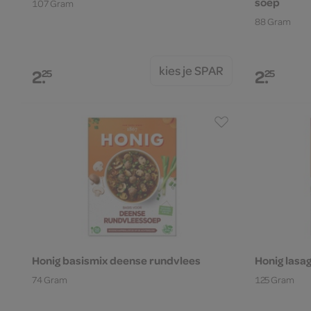
soep
107 Gram
88 Gram
kies je SPAR
2.
2.
25
25
Honig basismix deense rundvlees
Honig lasa
74 Gram
125 Gram