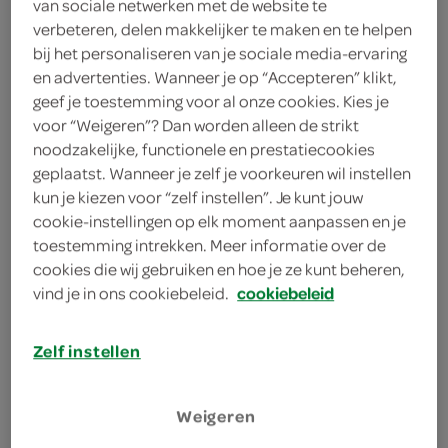
van sociale netwerken met de website te
bekijk huidige aanbiedingen
verbeteren, delen makkelijker te maken en te helpen
bij het personaliseren van je sociale media-ervaring
en advertenties. Wanneer je op “Accepteren” klikt,
Kellogg's Ontbijtgranen Mini
geef je toestemming voor al onze cookies. Kies je
assortiment
voor “Weigeren”? Dan worden alleen de strikt
215 Gram
noodzakelijke, functionele en prestatiecookies
geplaatst. Wanneer je zelf je voorkeuren wil instellen
kun je kiezen voor “zelf instellen”. Je kunt jouw
kies je SPAR
5.
19
cookie-instellingen op elk moment aanpassen en je
toestemming intrekken. Meer informatie over de
cookies die wij gebruiken en hoe je ze kunt beheren,
vind je in ons cookiebeleid.
cookiebeleid
Kellogg's cornflakes
375 Gram
Zelf instellen
kies je SPAR
3.
49
Weigeren