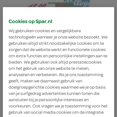
Cookies op Spar.nl
Wij gebruiken cookies en vergelijkbare
technologieën wanneer je onze website bezoekt. We
gebruiken altijd strikt noodzakelijke cookies om te
zorgen dat de website werkt en functionele cookies
om extra functies en persoonlijke instellingen aan te
alle Kellog's
bieden. We gebruiken ook altijd prestatiecookies
om het gebruik van onze website te meten,
ontbijtgranen
analyseren en verbeteren. Als je ons toestemming
geeft, maken we daarnaast gebruik van
nu 2 stuks €5,50
doelgroepgerichte cookies waarmee we je op basis
Voeg 2 stuks of een veelvoud van 3 stuks toe aan je
van je surfgedrag advertenties kunnen tonen die
winkelmand om te profiteren van deze actie.
aansluiten bij je persoonlijke interesses en
voorkeuren. Ook vragen we je toestemming voor het
deze aanbieding is verlopen
gebruik van social media cookies om de integratie