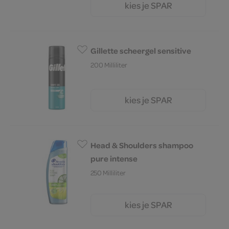
kies je SPAR
6.
99
Gillette scheergel sensitive
200 Milliliter
kies je SPAR
3.
99
Head & Shoulders shampoo
pure intense
250 Milliliter
kies je SPAR
7.
99