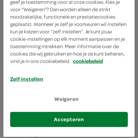
geef je toestemming voor al onze cookies. Kies je
voor “Weigeren”? Dan worden alleen de strikt
Nivea rich care shower oil
noodzakelijke, functionele en prestatiecookies
200 Milliliter
geplaatst. Wanneer je zelf je voorkeuren wil instellen
kun je kiezen voor “zelf instellen”. Je kunt jouw
cookie-instellingen op elk moment aanpassen en je
kies je SPAR
8.
59
toestemming intrekken. Meer informatie over de
cookies die wij gebruiken en hoe je ze kunt beheren,
vind je in ons cookiebeleid.
cookiebeleid
Nivea shower crème soft &
Zelf instellen
almond oil
250 Milliliter
Weigeren
kies je SPAR
5.
19
Accepteren
Nivea deodorant invisible