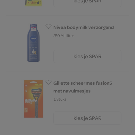
kies je SPAR
6.
29
Nivea bodymilk verzorgend
250 Milliliter
kies je SPAR
8.
99
Gillette scheermes fusion5
met navulmesjes
1 Stuks
kies je SPAR
19.
49