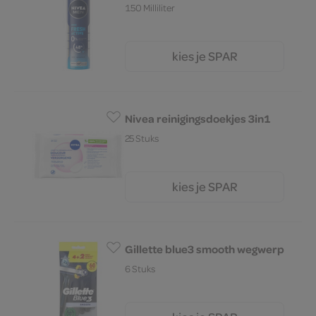
150 Milliliter
kies je SPAR
6.
29
Nivea reinigingsdoekjes 3in1
25 Stuks
kies je SPAR
5.
49
Gillette blue3 smooth wegwerp
6 Stuks