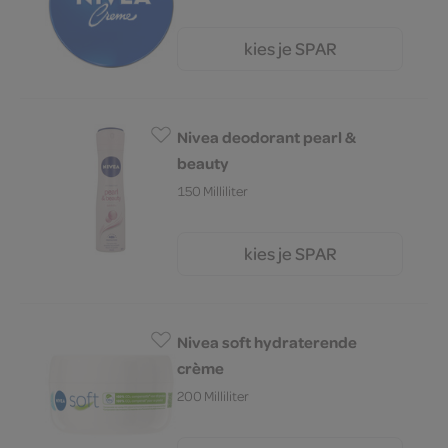
kies je SPAR
5.
49
Nivea deodorant pearl &
beauty
150 Milliliter
kies je SPAR
6.
39
Nivea soft hydraterende
crème
200 Milliliter