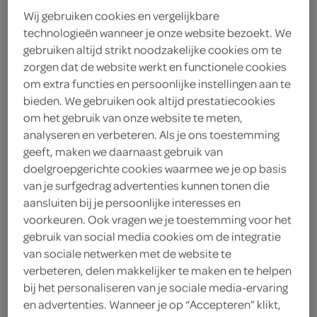
Wij gebruiken cookies en vergelijkbare
bekijk huidige aanbiedingen
technologieën wanneer je onze website bezoekt. We
gebruiken altijd strikt noodzakelijke cookies om te
zorgen dat de website werkt en functionele cookies
Nivea deodorant fresh natural
om extra functies en persoonlijke instellingen aan te
spray
bieden. We gebruiken ook altijd prestatiecookies
150 Milliliter
om het gebruik van onze website te meten,
analyseren en verbeteren. Als je ons toestemming
geeft, maken we daarnaast gebruik van
kies je SPAR
6.
39
doelgroepgerichte cookies waarmee we je op basis
van je surfgedrag advertenties kunnen tonen die
aansluiten bij je persoonlijke interesses en
voorkeuren. Ook vragen we je toestemming voor het
Nivea deoroller dry impact roll
gebruik van social media cookies om de integratie
50 Milliliter
van sociale netwerken met de website te
verbeteren, delen makkelijker te maken en te helpen
bij het personaliseren van je sociale media-ervaring
kies je SPAR
6.
45
en advertenties. Wanneer je op “Accepteren” klikt,