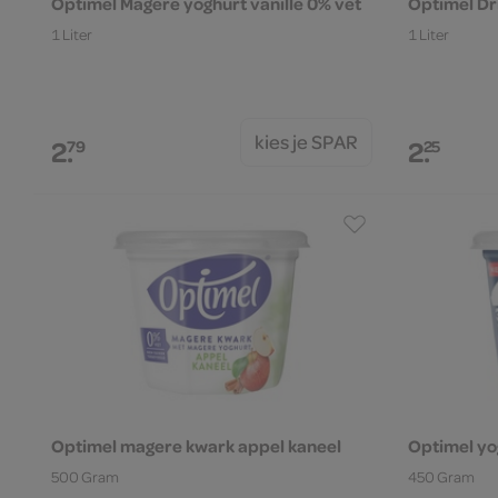
Optimel Magere yoghurt vanille 0% vet
Optimel Dr
1 Liter
1 Liter
kies je SPAR
2.
2.
79
25
Optimel magere kwark appel kaneel
Optimel yo
500 Gram
450 Gram