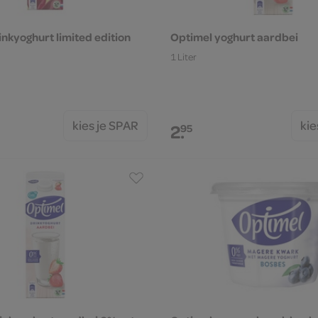
nkyoghurt limited edition
Optimel yoghurt aardbei
1 Liter
kies je SPAR
kie
2.
95