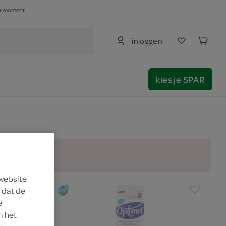
haalmoment
inloggen
kies je SPAR
 website
 dat de
e
m het