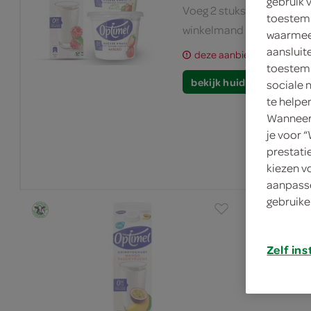
gebruik 
Voeg 2 stuks of een veelv
toestemm
winkelmand om te profite
waarmee 
aansluit
deze aanbieding is verlop
toestemm
bekijk huidige aanbiedi
sociale 
te helpe
Wanneer 
je voor 
prestati
kiezen v
aanpasse
gebruike
Zelf ins