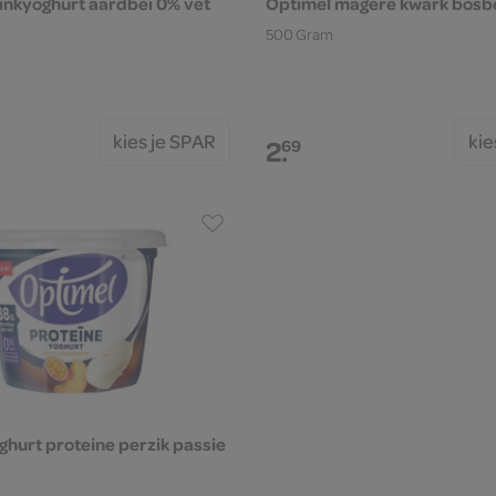
inkyoghurt aardbei 0% vet
Optimel magere kwark bosb
500 Gram
kies je SPAR
kie
2.
69
ghurt proteine perzik passie