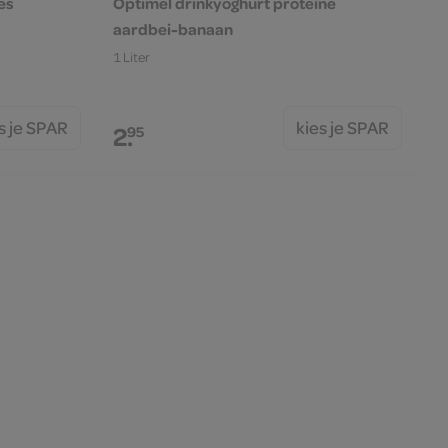
es
Optimel drinkyoghurt proteïne
aardbei-banaan
1 Liter
s je SPAR
kies je SPAR
2.
95