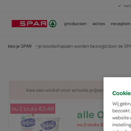
het 
producten
acties
recepten
kies je SPAR
je boodschappen worden bezorgd door de SPA
kies een winkel voor actuele prijzen en assorti
Cookie
Wij gebr
nu 2 stuks €3.49
alle Optim
bezoekt.
website 
nu 2 stuks €3.49
instelli