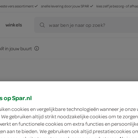
beste vers assortiment
snelle levering door jouw SPAR
kies zelf je bezorg- of af
winkels
waar ben je naar op zoek?
R in jouw buurt
ment
zoek winkel
s op Spar.nl
uiken cookies en vergelijkbare technologieën wanneer je onze
el
 We gebruiken altijd strikt noodzakelijke cookies om te zorgen
werkt en functionele cookies om extra functies en persoonlijk
ngen aan te bieden. We gebruiken ook altijd prestatiecookies o