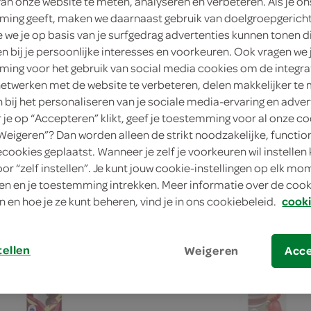
van onze website te meten, analyseren en verbeteren. Als je on
oud van 2 stuks toe aan je
ing geeft, maken we daarnaast gebruik van doelgroepgerich
ren van deze actie.
we je op basis van je surfgedrag advertenties kunnen tonen d
en bij je persoonlijke interesses en voorkeuren. Ook vragen we 
en
ing voor het gebruik van social media cookies om de integra
ngen
netwerken met de website te verbeteren, delen makkelijker te
Optimel Drinkyoghurt aardb
n bij het personaliseren van je sociale media-ervaring en adver
1 Liter
je op “Accepteren” klikt, geef je toestemming voor al onze co
“Weigeren”? Dan worden alleen de strikt noodzakelijke, functio
ecookies geplaatst. Wanneer je zelf je voorkeuren wil instellen 
kie
2.
25
oor “zelf instellen”. Je kunt jouw cookie-instellingen op elk m
n en je toestemming intrekken. Meer informatie over de cooki
n en hoe je ze kunt beheren, vind je in ons cookiebeleid.
cooki
tellen
Weigeren
Acc