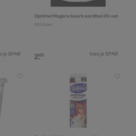
Optimel Magere kwark aardbei 0% vet
500 Gram
s je SPAR
kies je SPAR
2.
69