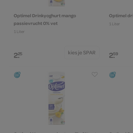
Optimel Drinkyoghurt mango
Optimel dri
passievrucht 0% vet
1 Liter
1 Liter
kies je SPAR
2.
2.
25
59