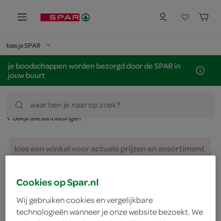
kies je SPAR
je boodschappen worden bezorgd door de SPAR in
jouw buurt
waar ben je naar op zoek?
bekijk alle aanbiedingen
kies een winkel voor actuele prijzen en assortiment
zoek winkel
Cookies op Spar.nl
Wij gebruiken cookies en vergelijkbare
nu 1+1 gratis
technologieën wanneer je onze website bezoekt. We