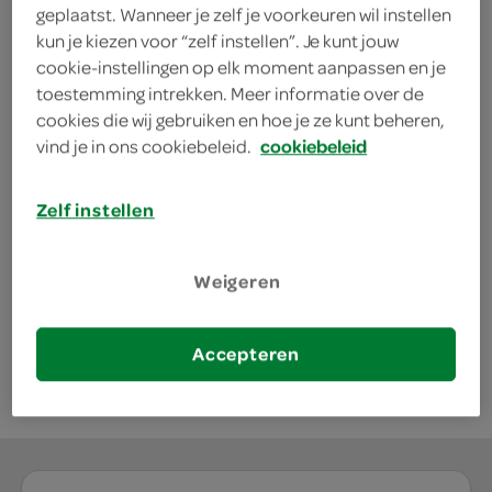
geplaatst. Wanneer je zelf je voorkeuren wil instellen
actie.
kun je kiezen voor “zelf instellen”. Je kunt jouw
deze aanbieding is verlopen
cookie-instellingen op elk moment aanpassen en je
toestemming intrekken. Meer informatie over de
bekijk huidige aanbiedingen
cookies die wij gebruiken en hoe je ze kunt beheren,
vind je in ons cookiebeleid.
cookiebeleid
Snelle Jelle kruidkoek rozijn
Zelf instellen
repen
325 Gram
Weigeren
kies je SPAR
3.
29
Accepteren