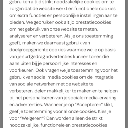
gebruiken altijd strikt noodzakelijke cookies om te
zorgen dat de website werkt en functionele cookies
om extra functies en persoonlijke instellingen aan te
bieden. We gebruiken ook altijd prestatiecookies
om het gebruik van onze website te meten,
analyseren en verbeteren. Als je ons toestemming
geeft, maken we daarnaast gebruik van
doelgroepgerichte cookies waarmee we je op basis
van je surfgedrag advertenties kunnen tonen die
aansluiten bij je persoonlijke interesses en
alle Snelle Jelle ontbijt-
voorkeuren. Ook vragen we je toestemming voor het
of kruidkoek
gebruik van social media cookies om de integratie
van sociale netwerken met de website te
nu 1+1 gratis
verbeteren, delen makkelijker te maken en te helpen
bij het personaliseren van je sociale media-ervaring
en advertenties. Wanneer je op “Accepteren” klikt,
Alle combinaties zijn mogelijk, je ontvangt 50% korting
geef je toestemming voor al onze cookies. Kies je
op de totaalprijs. Voeg 2 stuks of een veelvoud van 2
voor “Weigeren”? Dan worden alleen de strikt
stuks toe aan je winkelmand om te profiteren van deze
noodzakelijke, functionele en prestatiecookies