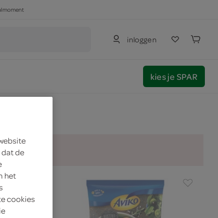
haalmoment
inloggen
kies je SPAR
 website
 dat de
e
m het
s
te cookies
ie