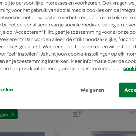
en bij je persoonlijke interesses en voorkeuren. Ook vragen we 
roketjes,
ing voor het gebruik van social media cookies om de integra
netwerken met de website te verbeteren, delen makkelijker te
bolletjes,
n bij het personaliseren van je sociale media-ervaring en adver
es,
je op “Accepteren” klikt, geef je toestemming voor al onze co
Aviko aardappeltoefjes Pom
“Weigeren”? Dan worden alleen de strikt noodzakelijke, functio
s of
ecookies geplaatst. Wanneer je zelf je voorkeuren wil instellen 
750 Gram
oor “zelf instellen”. Je kunt jouw cookie-instellingen op elk m
puree
n en je toestemming intrekken. Meer informatie over de cooki
n en hoe je ze kunt beheren, vind je in ons cookiebeleid.
cooki
n aan je winkelmand toe en
tellen
Weigeren
Acc
.
en
kie
3.
39
ngen