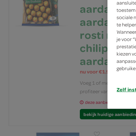
aansluit
aardappelk
toestemm
sociale 
aardappel 
te helpe
rosti rondj
Wanneer 
je voor 
chilipartje
prestati
kiezen v
aardappel
aanpasse
gebruike
nu voor €1.99
Voeg 1 of meer producte
Zelf ins
profiteer van de lage prijs
deze aanbieding is verlop
bekijk huidige aanbiedi