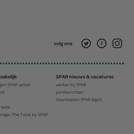
volg ons
zakelijk
SPAR nieuws & vacatures
igen
SPAR
winkel
werken bij
SPAR
oed
persberichten
downloaden
SPAR
logo's
edia
ridge: The Taste by
SPAR