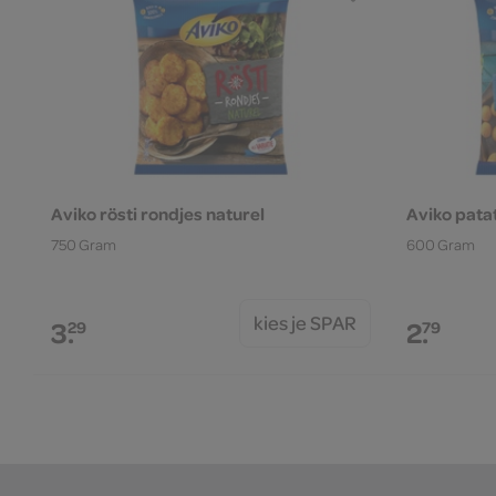
Aviko rösti rondjes naturel
Aviko pata
750 Gram
600 Gram
kies je SPAR
3.
2.
29
79