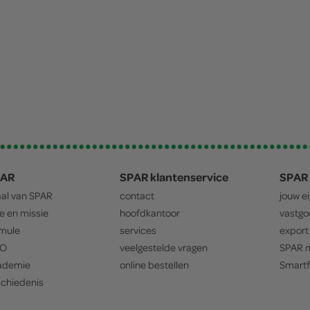
PAR
SPAR klantenservice
SPAR 
aal van
SPAR
contact
jouw e
ie en missie
hoofdkantoor
vastg
mule
services
export
O
veelgestelde vragen
SPAR
m
ademie
online bestellen
Smartf
chiedenis