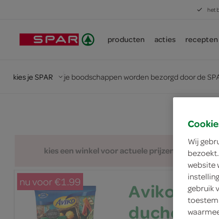
het 
producten
acties
recepten
kies je SPAR
je boodschappen worden bezorgd door de SPA
Cookie
Wij gebr
kies een winkel voor actuele prijzen en assorti
bezoekt.
website 
instelli
nu voor €1.99
Aviko po
gebruik 
toestemm
duchess, m
waarmee 