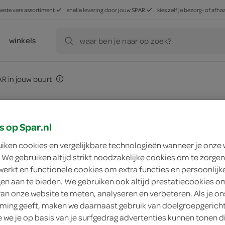
beste vers assortiment
snelle levering door jouw SPAR
kies zelf je bezorg- of af
winkels
waar ben je naar op zoek?
R in jouw buurt
s op Spar.nl
uiken cookies en vergelijkbare technologieën wanneer je onze
ment
zoek winkel
 We gebruiken altijd strikt noodzakelijke cookies om te zorgen
werkt en functionele cookies om extra functies en persoonlijk
ngen aan te bieden. We gebruiken ook altijd prestatiecookies o
mmes
van onze website te meten, analyseren en verbeteren. Als je on
ing geeft, maken we daarnaast gebruik van doelgroepgerich
ini
we je op basis van je surfgedrag advertenties kunnen tonen d