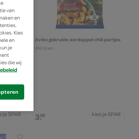
je
tie van
 maken en
tenties.
okies. Kies
' Duchesse
Aviko gekruide aardappel chili partjes
nele en
kun je
450 Gram
oment
es die wij
ebeleid
epteren
s je SPAR
kies je SPAR
3.
39