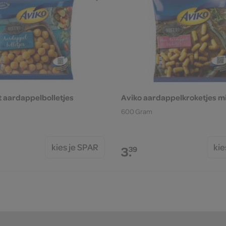
t aardappelbolletjes
Aviko aardappelkroketjes mi
600 Gram
kies je SPAR
kie
3.
39