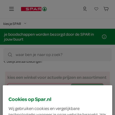
kies je SPAR
je boodschappen worden bezorgd door de SPAR in
jouw buurt
waar ben je naar op zoek?
bekijk alle aanbiedingen
kies een winkel voor actuele prijzen en assortiment
zoek winkel
Cookies op Spar.nl
nu voor €14.49
Wij gebruiken cookies en vergelijkbare
technologieën wanneer je onze website bezoekt. We