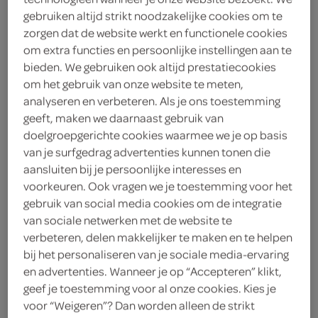
gebruiken altijd strikt noodzakelijke cookies om te
zorgen dat de website werkt en functionele cookies
om extra functies en persoonlijke instellingen aan te
bieden. We gebruiken ook altijd prestatiecookies
om het gebruik van onze website te meten,
analyseren en verbeteren. Als je ons toestemming
geeft, maken we daarnaast gebruik van
doelgroepgerichte cookies waarmee we je op basis
van je surfgedrag advertenties kunnen tonen die
Heineken of Heineken
aansluiten bij je persoonlijke interesses en
voorkeuren. Ook vragen we je toestemming voor het
0.0 krat 24x300 ml
gebruik van social media cookies om de integratie
van sociale netwerken met de website te
nu voor €14.49
verbeteren, delen makkelijker te maken en te helpen
bij het personaliseren van je sociale media-ervaring
Voeg 1 of meer producten aan je winkelmand toe en
en advertenties. Wanneer je op “Accepteren” klikt,
geef je toestemming voor al onze cookies. Kies je
profiteer van de lage prijs.
voor “Weigeren”? Dan worden alleen de strikt
deze aanbieding is verlopen