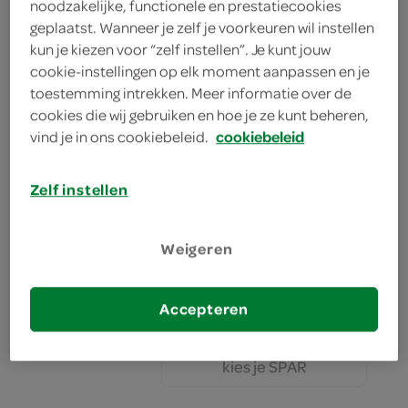
noodzakelijke, functionele en prestatiecookies
geplaatst. Wanneer je zelf je voorkeuren wil instellen
bekijk huidige aanbiedingen
kun je kiezen voor “zelf instellen”. Je kunt jouw
cookie-instellingen op elk moment aanpassen en je
toestemming intrekken. Meer informatie over de
Heineken pils
cookies die wij gebruiken en hoe je ze kunt beheren,
vind je in ons cookiebeleid.
cookiebeleid
7.2 Liter
Zelf instellen
kies je SPAR
19.
99
Weigeren
Heineken pils 0.0 fl 24x300 ml
7.2 Liter
Accepteren
kies je SPAR
19.
99