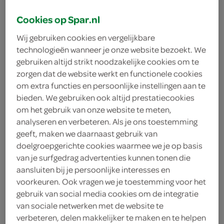
Cookies op Spar.nl
Wij gebruiken cookies en vergelijkbare
technologieën wanneer je onze website bezoekt. We
gebruiken altijd strikt noodzakelijke cookies om te
zorgen dat de website werkt en functionele cookies
om extra functies en persoonlijke instellingen aan te
bieden. We gebruiken ook altijd prestatiecookies
om het gebruik van onze website te meten,
SPAR lichte lunchsalade
analyseren en verbeteren. Als je ons toestemming
geeft, maken we daarnaast gebruik van
bak 400 gram of kleine
doelgroepgerichte cookies waarmee we je op basis
salade bak 200 gram
van je surfgedrag advertenties kunnen tonen die
aansluiten bij je persoonlijke interesses en
nu 1+1 gratis
voorkeuren. Ook vragen we je toestemming voor het
gebruik van social media cookies om de integratie
van sociale netwerken met de website te
Alle combinaties zijn mogelijk, je ontvangt 50% korting
verbeteren, delen makkelijker te maken en te helpen