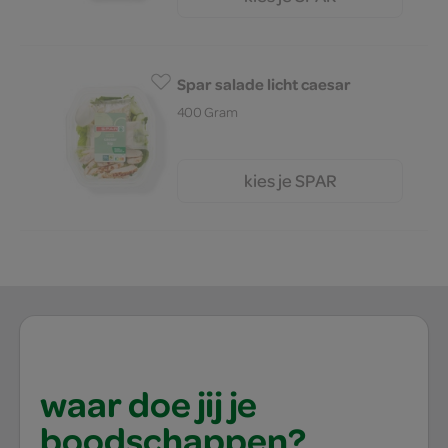
4.
Spar salade licht caesar
400 Gram
kies je SPAR
4.
99
waar doe jij je
boodschappen?