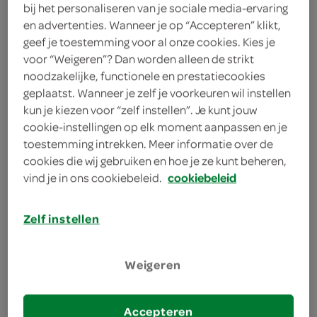
op de totaalprijs. Voeg 2 stuks of een veelvoud van 2
bij het personaliseren van je sociale media-ervaring
stuks toe aan je winkelmand om te profiteren van deze
en advertenties. Wanneer je op “Accepteren” klikt,
geef je toestemming voor al onze cookies. Kies je
actie.
voor “Weigeren”? Dan worden alleen de strikt
deze aanbieding is verlopen
noodzakelijke, functionele en prestatiecookies
geplaatst. Wanneer je zelf je voorkeuren wil instellen
bekijk huidige aanbiedingen
kun je kiezen voor “zelf instellen”. Je kunt jouw
cookie-instellingen op elk moment aanpassen en je
toestemming intrekken. Meer informatie over de
Spar salade couscous hummus
cookies die wij gebruiken en hoe je ze kunt beheren,
klein
vind je in ons cookiebeleid.
cookiebeleid
200 Gram
Zelf instellen
kies je SPAR
3.
69
Weigeren
Spar salade quinoa noten klein
Accepteren