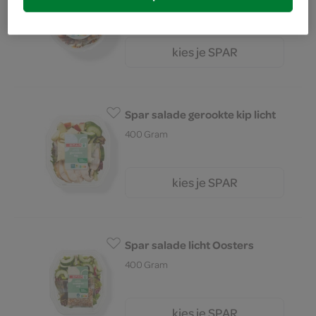
200 Gram
kies je SPAR
3.
59
Spar salade gerookte kip licht
400 Gram
kies je SPAR
5.
29
Spar salade licht Oosters
400 Gram
kies je SPAR
99