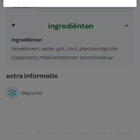
400 Gram
ingrediënten
ingrediënten
tarwebloem, water, gist, zout, plantaardige olie
(raapzaad), meelverbeteraar: ascorbinezuur.
extra informatie
diepvries