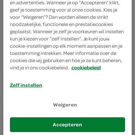
en advertenties. Wanneer je op “Accepteren” klikt,
geef je toestemming voor al onze cookies. Kies je
Almost Ready Frozen
voor “Weigeren”? Dan worden alleen de strikt
400 Gram
noodzakelijke, functionele en prestatiecookies
geplaatst. Wanneer je zelf je voorkeuren wil instellen
kun je kiezen voor “zelf instellen”. Je kunt jouw
Let op: aanbiedingen zijn niet zichtbaar bij de
cookie-instellingen op elk moment aanpassen en je
producten, maar worden wél automatisch
toestemming intrekken. Meer informatie over de
cookies die wij gebruiken en hoe je ze kunt beheren,
verwerkt in de winkelmand.
vind je in ons cookiebeleid.
cookiebeleid
Zelf instellen
Weigeren
omschrijving
Accepteren
inhoud en gewicht