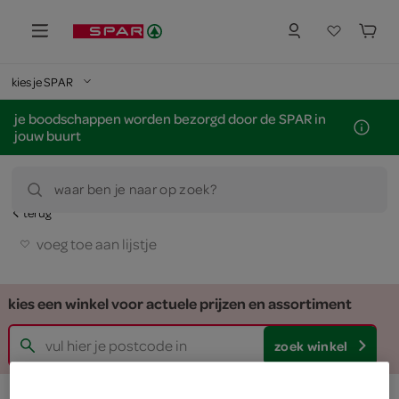
kies je SPAR
je boodschappen worden bezorgd door de SPAR in
jouw buurt
waar ben je naar op zoek?
terug
voeg toe aan lijstje
kies een winkel voor actuele prijzen en assortiment
zoek winkel