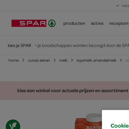
het 
producten
acties
recepten
kies je SPAR
je boodschappen worden bezorgd door de SPA
home
zuivel, eieren
melk
sojamelk, amandelmelk
a
kies een winkel voor actuele prijzen en assortiment
Cookie