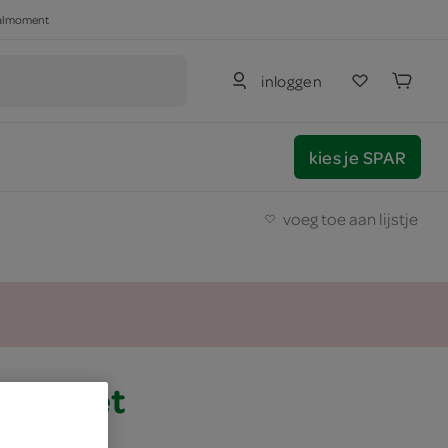
haalmoment
inloggen
kies je SPAR
voeg toe aan lijstje
ongezoet