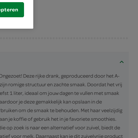
epteren
Ongezoet! Deze rijke drank, geproduceerd door het A-
zijn romige structuur en zachte smaak. Doordat het vrij
efst 1 liter, ideaal om jouw dagen te vullen met smaak
aardoor je deze gemakkelijk kan opslaan in de
rbruiken om de smaak te behouden. Met haar veelzijdig
an je koffie of gebruik het in je favoriete smoothies.
e op zoek is naar een alternatief voor zuivel, biedt de
tief voor melk. Daarnaast kan je dit zuivelvrije product