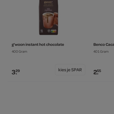
g'woon instant hot chocolate
Benco Cac
400 Gram
401 Gram
kies je SPAR
3.
2.
29
55