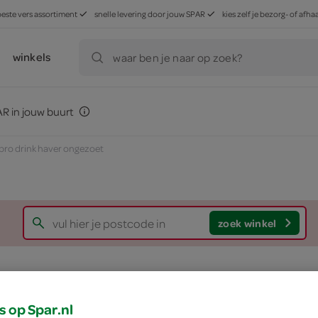
beste vers assortiment
snelle levering door jouw SPAR
kies zelf je bezorg- of af
winkels
waar ben je naar op zoek?
R in jouw buurt
lpro drink haver ongezoet
zoek winkel
Alpro drink haver 
s op Spar.nl
Alpro