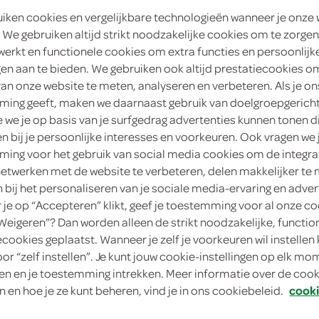
uiken cookies en vergelijkbare technologieën wanneer je onze
3
.
09
 We gebruiken altijd strikt noodzakelijke cookies om te zorgen
werkt en functionele cookies om extra functies en persoonlijk
ngen aan te bieden. We gebruiken ook altijd prestatiecookies o
1 Liter
van onze website te meten, analyseren en verbeteren. Als je on
ing geeft, maken we daarnaast gebruik van doelgroepgerich
in winkelmand
we je op basis van je surfgedrag advertenties kunnen tonen d
en bij je persoonlijke interesses en voorkeuren. Ook vragen we 
ing voor het gebruik van social media cookies om de integra
Let op: aanbiedingen zijn niet zichtba
netwerken met de website te verbeteren, delen makkelijker te
n bij het personaliseren van je sociale media-ervaring en adver
verwerkt in de winkelmand.
je op “Accepteren” klikt, geef je toestemming voor al onze co
“Weigeren”? Dan worden alleen de strikt noodzakelijke, functio
ecookies geplaatst. Wanneer je zelf je voorkeuren wil instellen 
je start je ochtend licht en mild met een 
oor “zelf instellen”. Je kunt jouw cookie-instellingen op elk m
koken
n en je toestemming intrekken. Meer informatie over de cooki
Rijk aan vezels, zacht van smaak
n en hoe je ze kunt beheren, vind je in ons cookiebeleid.
cooki
100% suikervrij, natuurlijk lekker