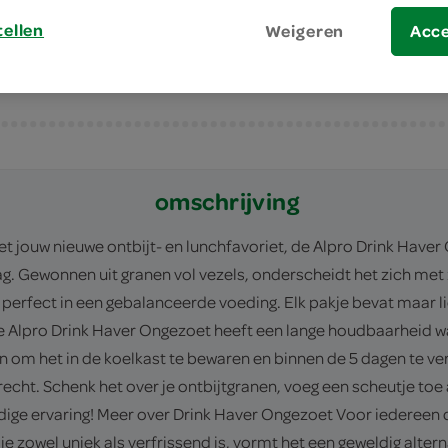
Veelzijdig in gebruik, ideaal voor ontbijt
tellen
Weigeren
Acc
omschrijving
jouw nieuwe ontbijt- en lunchfavoriet, de Alpro Drink Haver 
g. Gewonnen uit granen vol vezels, onderscheidt het zich met 
r perfect in een gebalanceerde voeding. Elk pakje bevat maar li
De Alpro Drink Haver Ongezoet heeft een lange houdbaarheid w
 om het in de koelkast te bewaren en binnen de 5 dagen te ve
echt. Schenk het over je ontbijtgranen, voeg een scheutje toe a
dige ervaring! Meer over Drink Haver Ongezoet Voor iedereen di
zowel uniek als verfrissend is, vormt het een geweldig alterna