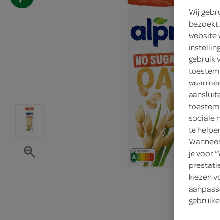
Wij gebr
bezoekt.
website 
instelli
gebruik 
toestemm
waarmee 
aansluit
toestemm
sociale 
te helpe
Wanneer 
je voor 
prestati
kiezen v
aanpasse
gebruike