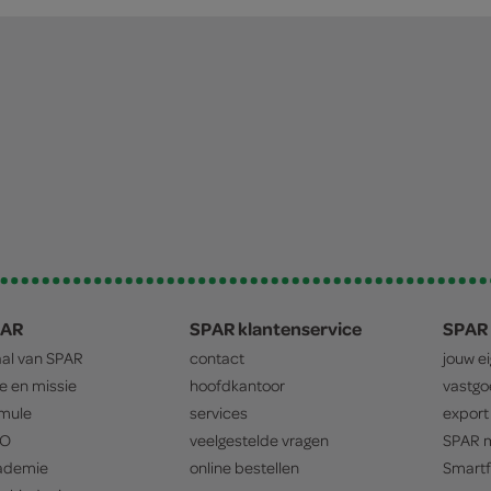
PAR
SPAR klantenservice
SPAR 
aal van
SPAR
contact
jouw e
ie en missie
hoofdkantoor
vastg
mule
services
export
O
veelgestelde vragen
SPAR
m
ademie
online bestellen
Smartf