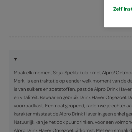
Zelf ins
Maak elk moment Soja-Spektakulair met Alpro! Ontmoet 
Merk, is een traktatie op eender welk moment van de da
is van suikers en zoetstoffen, past de Alpro Drink Have
en vitaliteit. Bewaar en gebruik Drink Haver Ongezoet 
voorraadkast. Eenmaal geopend, raden we je echter aan
karakter misstaat de Alpro Drink Haver in geen enkel ger
Natuurlijk kan je het ook puur drinken, voor een volmon
Alpro Drink Haver Ongezoet uitkomst. Met een smaak die 