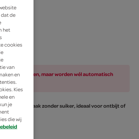
 website
 dat de
e
m het
s
te cookies
ie
je
tie van
ar bij de producten, maar worden wél automatisch
 maken en
tenties.
okies. Kies
nele en
kun je
zachte haversmaak zonder suiker, ideaal voor ontbijt of
oment
es die wij
ebeleid