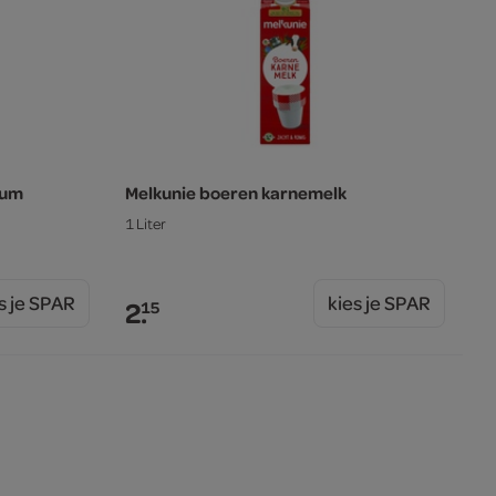
ium
Melkunie boeren karnemelk
1 Liter
s je SPAR
kies je SPAR
2.
15