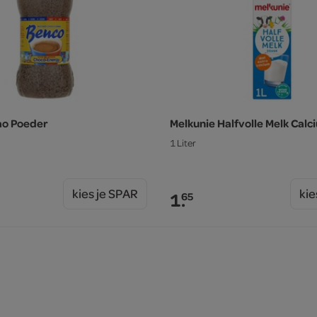
ao Poeder
Melkunie Halfvolle Melk Calc
1 Liter
kies je SPAR
kie
1.
65