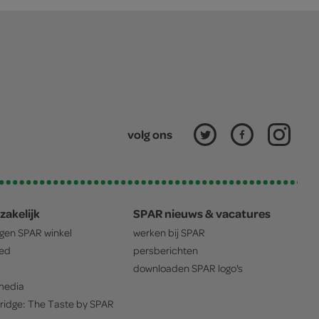
volg ons
zakelijk
SPAR nieuws & vacatures
igen
SPAR
winkel
werken bij
SPAR
oed
persberichten
downloaden
SPAR
logo's
edia
ridge: The Taste by
SPAR