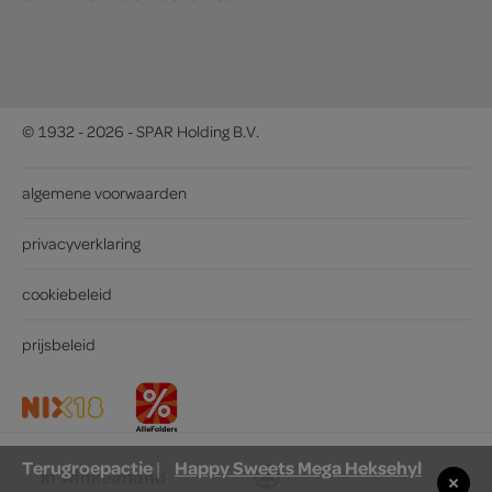
© 1932 - 2026 - SPAR Holding B.V.
algemene voorwaarden
privacyverklaring
cookiebeleid
prijsbeleid
Terugroepactie
Happy Sweets Mega Heksehyl
|
in winkelmand