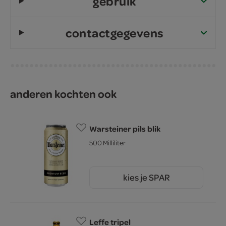
gebruik
contactgegevens
anderen kochten ook
Warsteiner pils blik
500 Milliliter
kies je SPAR
1.
59
Leffe tripel