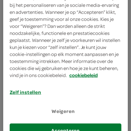
bij het personaliseren van je sociale media-ervaring
en advertenties. Wanneer je op “Accepteren” klikt,
Amstel rosé bier, verfrissend genieten met 6x300ml
geef je toestemming voor al onze cookies. Kies je
krat!
voor “Weigeren”? Dan worden alleen de strikt
noodzakelijke, functionele en prestatiecookies
Verfrissende rosébiersmaak
geplaatst. Wanneer je zelf je voorkeuren wil instellen
Krachtig A-Merk genot
kun je kiezen voor “zelf instellen”. Je kunt jouw
Handig krat met 6 stuks
cookie-instellingen op elk moment aanpassen en je
toestemming intrekken. Meer informatie over de
cookies die wij gebruiken en hoe je ze kunt beheren,
vind je in ons cookiebeleid.
cookiebeleid
Zelf instellen
omschrijving
Weigeren
Ontdek de verfrissende smaak van Amstel Rosé
BierAls je eens iets anders wilt dan het traditionele
Accepteren