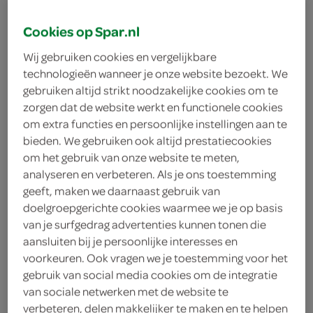
Cookies op Spar.nl
Amstel
Wij gebruiken cookies en vergelijkbare
< 25 jaar? Laat je
technologieën wanneer je onze website bezoekt. We
legitimatie zien
gebruiken altijd strikt noodzakelijke cookies om te
zorgen dat de website werkt en functionele cookies
< 18 jaar verkopen wij
meer
om extra functies en persoonlijke instellingen aan te
geen alcohol
informatie
bieden. We gebruiken ook altijd prestatiecookies
om het gebruik van onze website te meten,
8
.
59
analyseren en verbeteren. Als je ons toestemming
geeft, maken we daarnaast gebruik van
6 Stuks
doelgroepgerichte cookies waarmee we je op basis
van je surfgedrag advertenties kunnen tonen die
aansluiten bij je persoonlijke interesses en
Let op: aanbiedingen zijn niet zichtbaar bij de
voorkeuren. Ook vragen we je toestemming voor het
gebruik van social media cookies om de integratie
producten, maar worden wél automatisch
van sociale netwerken met de website te
verwerkt in de winkelmand.
verbeteren, delen makkelijker te maken en te helpen