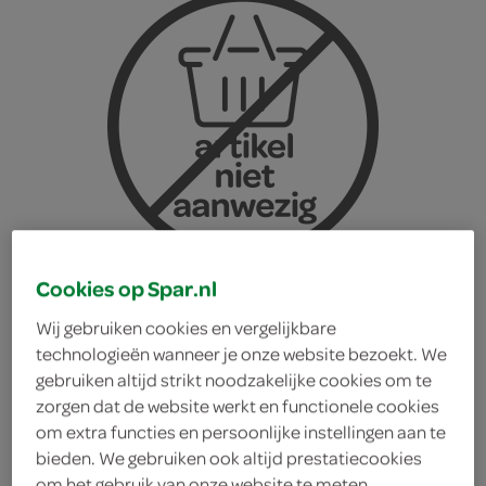
Cookies op Spar.nl
Wij gebruiken cookies en vergelijkbare
technologieën wanneer je onze website bezoekt. We
gebruiken altijd strikt noodzakelijke cookies om te
zorgen dat de website werkt en functionele cookies
Anta Flu keelpastilles
om extra functies en persoonlijke instellingen aan te
bieden. We gebruiken ook altijd prestatiecookies
eucalyptus suikervrij
om het gebruik van onze website te meten,