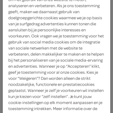
analyseren en verbeteren. Als je ons toestemming
Anta Flu
geeft, maken we daarnaast gebruik van
doelgroepgerichte cookies waarmee we je op basis
120 Gram
van je surfgedrag advertenties kunnen tonen die
aansluiten bij je persoonlijke interesses en
voorkeuren. Ook vragen we je toestemming voor het
Let op: aanbiedingen zijn niet zichtbaar bij de
gebruik van social media cookies om de integratie
producten, maar worden wél automatisch
van sociale netwerken met de website te
verwerkt in de winkelmand.
verbeteren, delen makkelijker te maken en te helpen
bij het personaliseren van je sociale media-ervaring
en advertenties. Wanneer je op “Accepteren” klikt,
Ontdek de frisse smaak van Anta Flu eucalyptus
geef je toestemming voor al onze cookies. Kies je
suikervrije keelpastilles!
voor “Weigeren”? Dan worden alleen de strikt
noodzakelijke, functionele en prestatiecookies
Verfrissende eucalyptus smaak
geplaatst. Wanneer je zelf je voorkeuren wil instellen
Suikervrij voor gezondere keuze
kun je kiezen voor “zelf instellen”. Je kunt jouw
cookie-instellingen op elk moment aanpassen en je
A-merk kwaliteit in handige doos
toestemming intrekken. Meer informatie over de