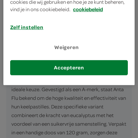
cookies die wij gebruiken en hoe je ze kunt beheren,
vind je in ons cookiebeleid.
cookiebeleid
Zelf instellen
omschrijving
Weigeren
Verzacht je keel met Anta Flu Eucalyptus Suikervrij
Wanneer je last hebt van je keel of gewoon op zoek
Accepteren
bent naar een verfrissende smaaksensatie, zijn de
Anta Flu Eucalyptus keelpastilles suikervrij de
ideale keuze. Gevestigd als een A-merk, staat Anta
Flu bekend om de hoge kwaliteit en effectiviteit van
hun keelpastilles. Deze specifieke variant
combineert de kracht van eucalyptus met het
voordeel van een suikervrije samenstelling. Verpakt
in een handige doos van 120 gram, zorgen deze