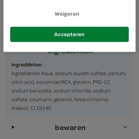
Douchegel
Weigeren
inhoud en gewicht
250 Milliliter
Accepteren
ingrediënten
ingrediënten
Ingrediënten Aqua, sodium laureth sulfate, parfum,
citric acid, cocamide MEA, glycerin, PPG-12,
sodium benzoate, sodium chloride, sodium
sulfate, coumarin, geraniol, hexyl cinnamal,
linalool, CI 19140
bewaren