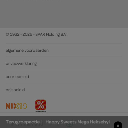
© 1932 - 2026 - SPAR Holding B.V.
algemene voorwaarden
privacyverklaring
cookiebeleid
prijsbeleid
Terugroepactie
Happy Sweets Mega Heksehyl
|
in winkelmand