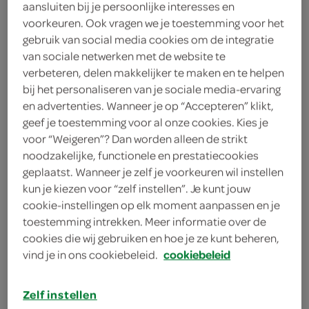
aansluiten bij je persoonlijke interesses en
6
.
59
voorkeuren. Ook vragen we je toestemming voor het
gebruik van social media cookies om de integratie
van sociale netwerken met de website te
250 Milliliter
verbeteren, delen makkelijker te maken en te helpen
bij het personaliseren van je sociale media-ervaring
en advertenties. Wanneer je op “Accepteren” klikt,
Let op: aanbiedingen zijn niet zichtbaar bij de
geef je toestemming voor al onze cookies. Kies je
producten, maar worden wél automatisch
voor “Weigeren”? Dan worden alleen de strikt
verwerkt in de winkelmand.
noodzakelijke, functionele en prestatiecookies
geplaatst. Wanneer je zelf je voorkeuren wil instellen
kun je kiezen voor “zelf instellen”. Je kunt jouw
cookie-instellingen op elk moment aanpassen en je
toestemming intrekken. Meer informatie over de
cookies die wij gebruiken en hoe je ze kunt beheren,
vind je in ons cookiebeleid.
cookiebeleid
omschrijving
Zelf instellen