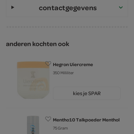
contactgegevens
anderen kochten ook
Hegron Uiercreme
350 Milliliter
kies je SPAR
2.
45
Mentho10 Talkpoeder Menthol
75 Gram