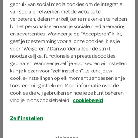
gebruik van social media cookies om de integratie
250 Gram
van sociale netwerken met de website te
verbeteren, delen makkelijker te maken en te helpen
bij het personaliseren van je sociale media-ervaring
Let op: aanbiedingen zijn niet zichtbaar bij de
en advertenties. Wanneer je op “Accepteren” klikt,
producten, maar worden wél automatisch
geef je toestemming voor al onze cookies. Kies je
verwerkt in de winkelmand.
voor “Weigeren”? Dan worden alleen de strikt
noodzakelijke, functionele en prestatiecookies
geplaatst. Wanneer je zelf je voorkeuren wil instellen
kun je kiezen voor “zelf instellen”. Je kunt jouw
cookie-instellingen op elk moment aanpassen en je
toestemming intrekken. Meer informatie over de
cookies die wij gebruiken en hoe je ze kunt beheren,
vind je in ons cookiebeleid.
cookiebeleid
omschrijving
Zelf instellen
Product met 98% vet, waarvan 18 % Omega
3 en 6 vetzuren.