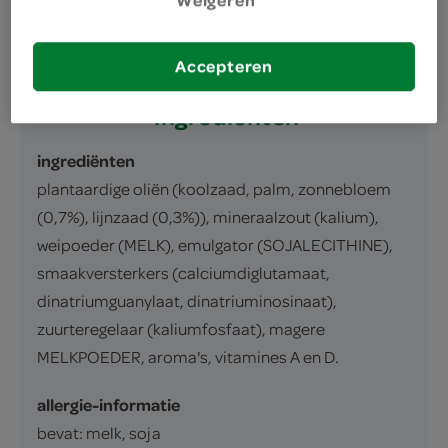
Weigeren
inhoud en gewicht
250 Gram
Accepteren
ingrediënten
ingrediënten
plantaardige oliën (koolzaad, palm, zonnebloem
(0,7%), lijnzaad (0,3%)), mineraalzout (kalium),
weipoeder (MELK), emulgator (SOJALECITHINE),
smaakversterkers (calciumdiglutamaat,
dinatriumguanylaat, dinatriuminosinaat),
zuurteregelaar (kaliumfosfaat), magere
MELKPOEDER, aroma's, vitamines A en D.
allergie-informatie
bevat: melk, soja