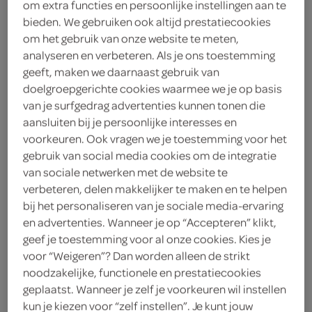
om extra functies en persoonlijke instellingen aan te
bieden. We gebruiken ook altijd prestatiecookies
< 25 jaar? Laat je
om het gebruik van onze website te meten,
legitimatie zien
analyseren en verbeteren. Als je ons toestemming
< 18 jaar verkopen wij
meer
geeft, maken we daarnaast gebruik van
geen alcohol
informatie
doelgroepgerichte cookies waarmee we je op basis
van je surfgedrag advertenties kunnen tonen die
2
.
aansluiten bij je persoonlijke interesses en
85
voorkeuren. Ook vragen we je toestemming voor het
gebruik van social media cookies om de integratie
500 Milliliter
van sociale netwerken met de website te
verbeteren, delen makkelijker te maken en te helpen
bij het personaliseren van je sociale media-ervaring
Let op: aanbiedingen zijn niet zichtbaar bij de
en advertenties. Wanneer je op “Accepteren” klikt,
producten, maar worden wél automatisch
geef je toestemming voor al onze cookies. Kies je
verwerkt in de winkelmand.
voor “Weigeren”? Dan worden alleen de strikt
noodzakelijke, functionele en prestatiecookies
geplaatst. Wanneer je zelf je voorkeuren wil instellen
Benediktiner Witbier, Borrelgenot in een Blik!
kun je kiezen voor “zelf instellen”. Je kunt jouw