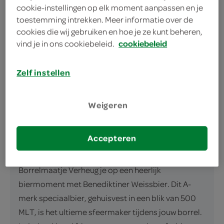
cookie-instellingen op elk moment aanpassen en je
Fris en fruitig speciaalbier
toestemming intrekken. Meer informatie over de
Perfect bij jouw borrelhapjes
cookies die wij gebruiken en hoe je ze kunt beheren,
vind je in ons cookiebeleid.
cookiebeleid
Terras, BBQ, goed gezelschap favoriet
Zelf instellen
Weigeren
omschrijving
Accepteren
Benediktiner Weissbier, Jouw Perfecte
Borrelmaatje Verheug je op een heerlijk
biermoment met Benediktiner Weissbier. Dit A-
merk speciaalbier, gehuisvest in een blik van 500
MLT, is het ultieme sfeermaker tijdens jouw borrel.