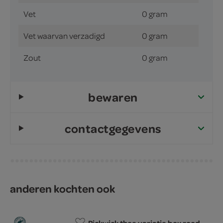
Vet
0 gram
Vet waarvan verzadigd
0 gram
Zout
0 gram
bewaren
contactgegevens
anderen kochten ook
Pickwick thee variatie box rood