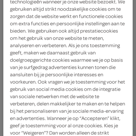
technologieën wanneer je onze website bezoekt. We
gebruiken altijd strikt noodzakelijke cookies om te
rooibosthee biologisch
zorgen dat de website werkt en functionele cookies
om extra functies en persoonlijke instellingen aan te
Bio+
bieden. We gebruiken ook altijd prestatiecookies
om het gebruik van onze website te meten,
2
.
25
analyseren en verbeteren. Als je ons toestemming
geeft, maken we daarnaast gebruik van
doelgroepgerichte cookies waarmee we je op basis
30 Gram
van je surfgedrag advertenties kunnen tonen die
aansluiten bij je persoonlijke interesses en
voorkeuren. Ook vragen we je toestemming voor het
Let op: aanbiedingen zijn niet zichtbaar bij de
gebruik van social media cookies om de integratie
producten, maar worden wél automatisch
van sociale netwerken met de website te
verwerkt in de winkelmand.
verbeteren, delen makkelijker te maken en te helpen
bij het personaliseren van je sociale media-ervaring
en advertenties. Wanneer je op “Accepteren” klikt,
zachte rooibosthee voor een rustmoment, per zakje
geef je toestemming voor al onze cookies. Kies je
makkelijk te zetten wanneer je wilt
voor “Weigeren”? Dan worden alleen de strikt