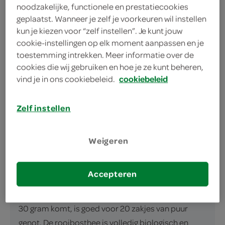
noodzakelijke, functionele en prestatiecookies
Pure biologische rooibosthee
geplaatst. Wanneer je zelf je voorkeuren wil instellen
Goed voor 20 koppen
kun je kiezen voor “zelf instellen”. Je kunt jouw
Fairtrade voor eerlijke handel
cookie-instellingen op elk moment aanpassen en je
toestemming intrekken. Meer informatie over de
cookies die wij gebruiken en hoe je ze kunt beheren,
vind je in ons cookiebeleid.
cookiebeleid
Zelf instellen
omschrijving
Weigeren
Bio+ biologische rooibosthee: Een brouwsel van
gezondheid De biologische rooibosthee van Bio+ is
Accepteren
een ware verwennerij voor thee liefhebbers. Deze
premium theemelange, die in een handige doos van
30 gram komt, is goed voor 20 zakjes van puur
genot. De rooibosthee is volledig biologisch en