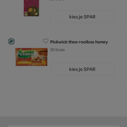
kies je SPAR
3.
09
Pickwick thee rooibos honey
20 Stuks
kies je SPAR
2.
29