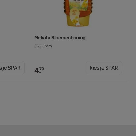
Melvita Bloemenhoning
365 Gram
s je SPAR
kies je SPAR
4.
79