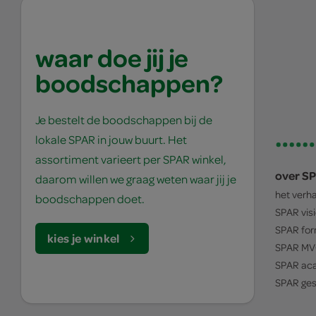
waar doe jij je
boodschappen?
Je bestelt de boodschappen bij de
lokale SPAR in jouw buurt. Het
assortiment varieert per SPAR winkel,
over S
daarom willen we graag weten waar jij je
het verh
boodschappen doet.
SPAR
vis
SPAR
for
kies je winkel
SPAR
MV
SPAR
ac
SPAR
ges