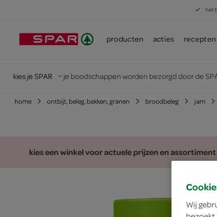
het 
producten
acties
recepten
kies je SPAR
je boodschappen worden bezorgd door de SPA
home
ontbijt, beleg, bakken, granen
broodbeleg
jam
kies een winkel voor actuele prijzen en assortiment
Cookie
Wij gebr
bezoekt.