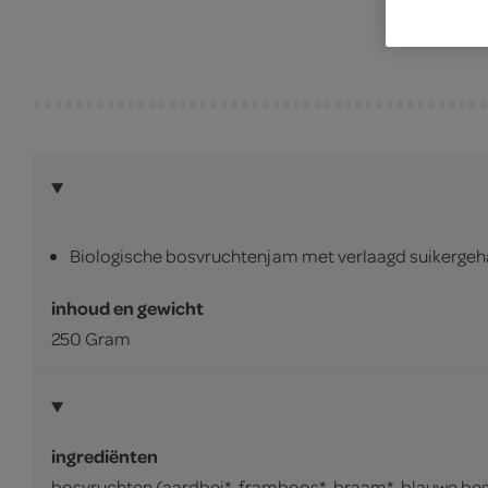
Biologische bosvruchtenjam met verlaagd suikergeh
inhoud en gewicht
250 Gram
ingrediënten
bosvruchten (aardbei*, framboos*, braam*, blauwe bes*, 