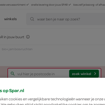
beste vers assortiment
snelle levering door jouw SPAR
kies zelf je bezorg- of af
winkels
waar ben je naar op zoek?
R in jouw buurt
bio+ jam bosvruchten
zoek winkel
s op Spar.nl
Bio+ jam bosvruch
uiken cookies en vergelijkbare technologieën wanneer je onze
Bio+
 We gebruiken altijd strikt noodzakelijke cookies om te zorgen