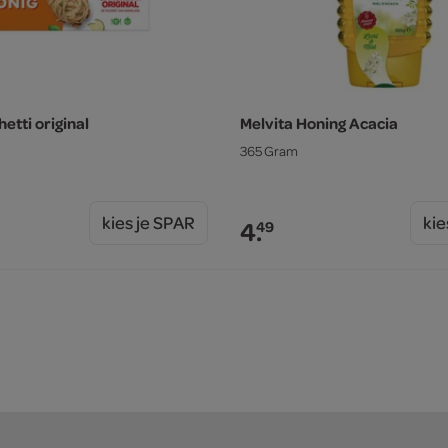
etti original
Melvita Honing Acacia
365 Gram
kies je SPAR
kie
4.
49