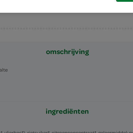
omschrijving
alte
ingrediënten
vlierbes*), rietsuiker*, citroenconcentraat*, geleermiddel: pe