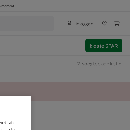
haalmoment
inloggen
kies je SPAR
voeg toe aan lijstje
ten
 website
 dat de