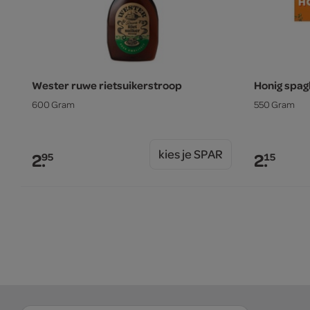
Wester ruwe rietsuikerstroop
Honig spagh
600 Gram
550 Gram
kies je SPAR
2.
2.
95
15