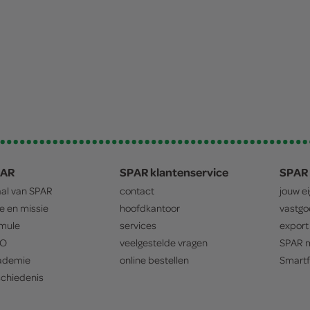
PAR
SPAR klantenservice
SPAR 
aal van
SPAR
contact
jouw e
ie en missie
hoofdkantoor
vastg
mule
services
export
O
veelgestelde vragen
SPAR
m
ademie
online bestellen
Smartf
chiedenis