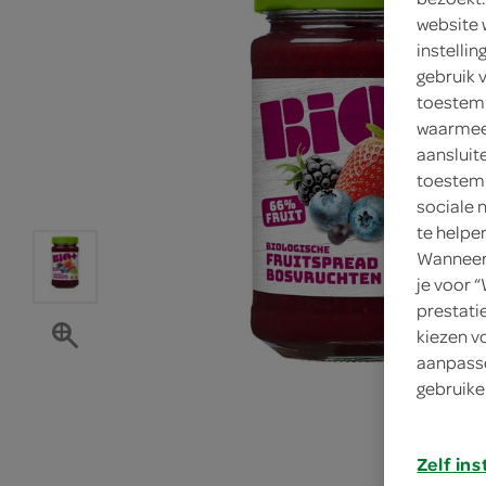
website 
instelli
gebruik 
toestemm
waarmee 
aansluit
toestemm
sociale 
te helpe
Wanneer 
je voor 
prestati
kiezen v
aanpasse
gebruike
Zelf ins