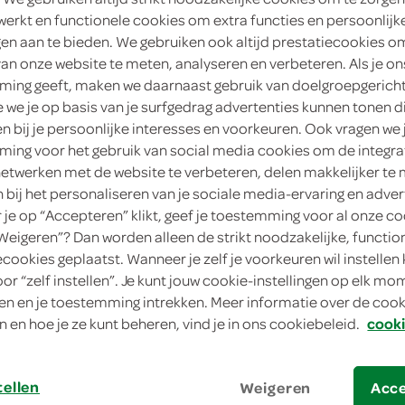
werkt en functionele cookies om extra functies en persoonlijk
3
.
19
ngen aan te bieden. We gebruiken ook altijd prestatiecookies o
van onze website te meten, analyseren en verbeteren. Als je on
ing geeft, maken we daarnaast gebruik van doelgroepgerich
250 Gram
we je op basis van je surfgedrag advertenties kunnen tonen d
en bij je persoonlijke interesses en voorkeuren. Ook vragen we 
in winkelmand
ing voor het gebruik van social media cookies om de integra
netwerken met de website te verbeteren, delen makkelijker te
n bij het personaliseren van je sociale media-ervaring en adver
Let op: aanbiedingen zijn niet zichtba
je op “Accepteren” klikt, geef je toestemming voor al onze co
“Weigeren”? Dan worden alleen de strikt noodzakelijke, functio
verwerkt in de winkelmand.
ecookies geplaatst. Wanneer je zelf je voorkeuren wil instellen 
oor “zelf instellen”. Je kunt jouw cookie-instellingen op elk m
n en je toestemming intrekken. Meer informatie over de cooki
deze biologische jam heeft een pure bos
n en hoe je ze kunt beheren, vind je in ons cookiebeleid.
cooki
lekker op de boterham of in de yoghurt
met 45% fruit
tellen
Weigeren
Acc
gebruik de Bio+ bosvruchten jam ook een