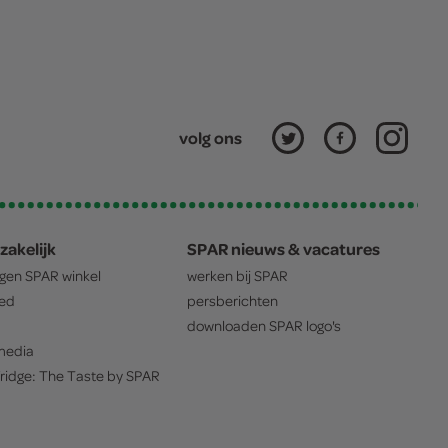
volg ons
zakelijk
SPAR nieuws & vacatures
igen
SPAR
winkel
werken bij
SPAR
oed
persberichten
downloaden
SPAR
logo's
edia
ridge: The Taste by
SPAR