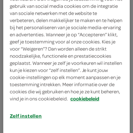
gebruik van social media cookies om de integratie
Bio Today
van sociale netwerken met de website te
verbeteren, delen makkelijker te maken en te helpen
44 Gram
bij het personaliseren van je sociale media-ervaring
en advertenties. Wanneer je op “Accepteren” klikt,
geef je toestemming voor al onze cookies. Kies je
Let op: aanbiedingen zijn niet zichtbaar bij de
voor “Weigeren”? Dan worden alleen de strikt
producten, maar worden wél automatisch
noodzakelijke, functionele en prestatiecookies
verwerkt in de winkelmand.
geplaatst. Wanneer je zelf je voorkeuren wil instellen
kun je kiezen voor “zelf instellen”. Je kunt jouw
cookie-instellingen op elk moment aanpassen en je
rijstwafel met chiazaad
toestemming intrekken. Meer informatie over de
cookies die wij gebruiken en hoe je ze kunt beheren,
organisch
vind je in ons cookiebeleid.
cookiebeleid
vegan
Zelf instellen