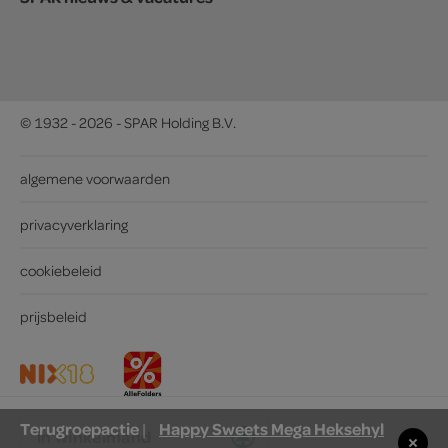
© 1932 - 2026 - SPAR Holding B.V.
algemene voorwaarden
privacyverklaring
cookiebeleid
prijsbeleid
Terugroepactie
Happy Sweets Mega Heksehyl
|
in winkelmand