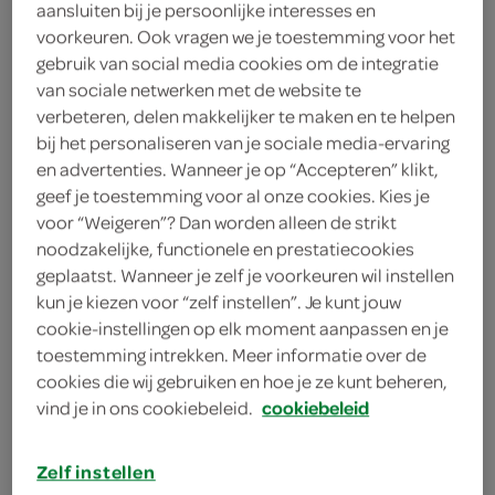
aansluiten bij je persoonlijke interesses en
voorkeuren. Ook vragen we je toestemming voor het
Bolletje
gebruik van social media cookies om de integratie
2
.
van sociale netwerken met de website te
49
verbeteren, delen makkelijker te maken en te helpen
bij het personaliseren van je sociale media-ervaring
6 Stuks
en advertenties. Wanneer je op “Accepteren” klikt,
geef je toestemming voor al onze cookies. Kies je
voor “Weigeren”? Dan worden alleen de strikt
Let op: aanbiedingen zijn niet zichtbaar bij de
noodzakelijke, functionele en prestatiecookies
producten, maar worden wél automatisch
geplaatst. Wanneer je zelf je voorkeuren wil instellen
kun je kiezen voor “zelf instellen”. Je kunt jouw
verwerkt in de winkelmand.
cookie-instellingen op elk moment aanpassen en je
toestemming intrekken. Meer informatie over de
cookies die wij gebruiken en hoe je ze kunt beheren,
vind je in ons cookiebeleid.
cookiebeleid
Zelf instellen