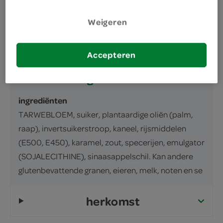
omschrijving
Weigeren
inhoud en gewicht
6 Stuks
Accepteren
ingrediënten
ingrediënten
TARWEBLOEM, suiker, plantaardige oliën (palm,
raap), invertsuikerstroop, kaneel, rijsmiddelen
(E500, E450), karamel, zout, specerijen, emulgator
(SOJALECITHINE), sinaasappelschil. Kan andere
glutenbevattende granen, eieren, melk, noten en se
herkomst