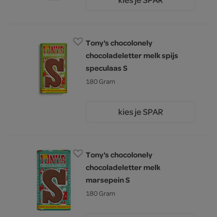
3.
99
Tony's chocolonely
chocoladeletter melk spijs
speculaas S
180 Gram
kies je SPAR
4.
99
Tony's chocolonely
chocoladeletter melk
marsepein S
180 Gram