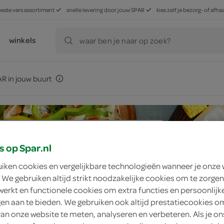
beste vers assortiment
snelle levering door jouw SPAR
kies zelf je bezorg- of af
winkels
waar ben je naar op zoek?
R in jouw buurt
 online
s op Spar.nl
sortiment van
uiken cookies en vergelijkbare technologieën wanneer je onze
 We gebruiken altijd strikt noodzakelijke cookies om te zorgen
AR
werkt en functionele cookies om extra functies en persoonlijk
ngen aan te bieden. We gebruiken ook altijd prestatiecookies o
van onze website te meten, analyseren en verbeteren. Als je on