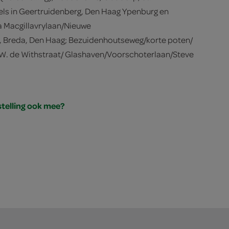
els in Geertruidenberg, Den Haag Ypenburg en
a Macgillavrylaan/Nieuwe
n, Breda, Den Haag; Bezuidenhoutseweg/korte poten/
W. de Withstraat/ Glashaven/Voorschoterlaan/Steve
stelling ook mee?