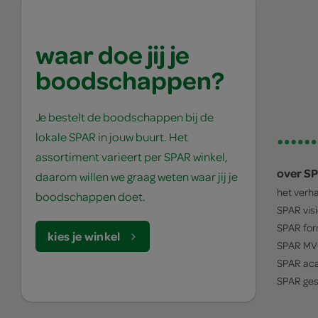
waar doe jij je
boodschappen?
Je bestelt de boodschappen bij de
lokale SPAR in jouw buurt. Het
assortiment varieert per SPAR winkel,
over S
daarom willen we graag weten waar jij je
het verh
boodschappen doet.
SPAR
vis
SPAR
for
kies je winkel
SPAR
MV
SPAR
ac
SPAR
ges