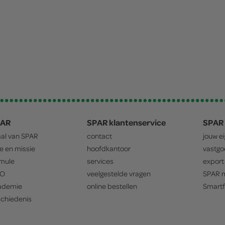
PAR
SPAR klantenservice
SPAR 
aal van
SPAR
contact
jouw e
ie en missie
hoofdkantoor
vastg
mule
services
export
O
veelgestelde vragen
SPAR
m
ademie
online bestellen
Smartf
chiedenis