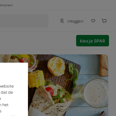
haalmoment
inloggen
kies je SPAR
 website
 dat de
e
m het
s