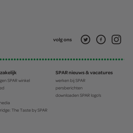
volg ons
zakelijk
SPAR nieuws & vacatures
igen
SPAR
winkel
werken bij
SPAR
oed
persberichten
downloaden
SPAR
logo's
edia
ridge: The Taste by
SPAR