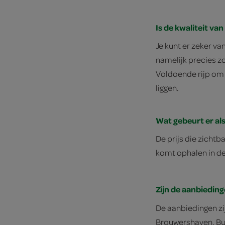
Is de kwaliteit va
Je kunt er zeker v
namelijk precies z
Voldoende rijp om 
liggen.
Wat gebeurt er als
De prijs die zichtb
komt ophalen in de
Zijn de aanbieding
De aanbiedingen zij
Brouwershaven, Bur