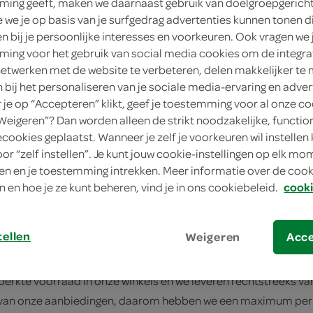
ing geeft, maken we daarnaast gebruik van doelgroepgerich
we je op basis van je surfgedrag advertenties kunnen tonen d
en bij je persoonlijke interesses en voorkeuren. Ook vragen we 
ing voor het gebruik van social media cookies om de integra
 het assortiment per bezorggebied?
netwerken met de website te verbeteren, delen makkelijker te
n bij het personaliseren van je sociale media-ervaring en adver
odschappen rechtstreeks vanuit de SPAR bij jou uit de buurt.
je op “Accepteren” klikt, geef je toestemming voor al onze co
erschillen zijn. Zorg er daarom voor dat je altijd de juiste win
“Weigeren”? Dan worden alleen de strikt noodzakelijke, functio
ecookies geplaatst. Wanneer je zelf je voorkeuren wil instellen 
oor “zelf instellen”. Je kunt jouw cookie-instellingen op elk m
de website gelijk aan de prijzen in de winkel?
n en je toestemming intrekken. Meer informatie over de cooki
site zijn gelijk als die in de winkel. Om er zeker van te zijn dat j
n en hoe je ze kunt beheren, vind je in ons cookiebeleid.
cooki
egebied selecteert, dan zie je precies welke boodschappen er b
tellen
Weigeren
Acc
maximum aan het aantal aanbiedingen dat ik online kan bes
rkte voorraad in onze winkels en we leveren rechtstreeks vanui
 van onze aanbiedingen, daarom hebben we een maximum per on