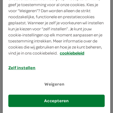
geef je toestemming voor al onze cookies. Kies je
drogisterij, baby
voor “Weigeren”? Dan worden alleen de strikt
noodzakelijke, functionele en prestatiecookies
geplaatst. Wanneer je zelf je voorkeuren wil instellen
kun je kiezen voor “zelf instellen”. Je kunt jouw
huishouden, dieren, kiosk
cookie-instellingen op elk moment aanpassen en je
toestemming intrekken. Meer informatie over de
kies een winkel voor actuele prijzen en assortiment
cookies die wij gebruiken en hoe je ze kunt beheren,
vind je in ons cookiebeleid.
cookiebeleid
zoek winkel
Zelf instellen
boodschappen
Weigeren
Iedereen heeft ze nodig, boodschappen. Wij
Accepteren
begrijpen als geen ander dat boodschappen doen
niet altijd leuk is. Bij ons vind je altijd een eigentijds