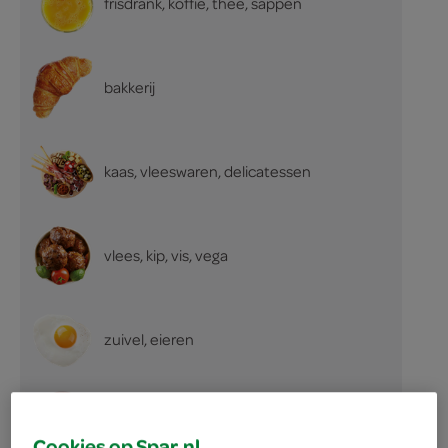
frisdrank, koffie, thee, sappen
bakkerij
kaas, vleeswaren, delicatessen
vlees, kip, vis, vega
zuivel, eieren
internationale keuken
Cookies op Spar.nl