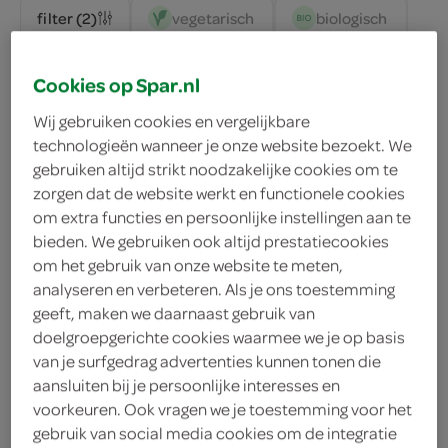
vegetarisch 
biologisch 
filter (2)
Cookies op Spar.nl
Always maandverband ultra
Wij gebruiken cookies en vergelijkbare
secure night extra
technologieën wanneer je onze website bezoekt. We
gebruiken altijd strikt noodzakelijke cookies om te
8 Stuks
zorgen dat de website werkt en functionele cookies
om extra functies en persoonlijke instellingen aan te
kies je SPAR
3.
29
bieden. We gebruiken ook altijd prestatiecookies
om het gebruik van onze website te meten,
analyseren en verbeteren. Als je ons toestemming
geeft, maken we daarnaast gebruik van
Always inlegkruisje long extra
doelgroepgerichte cookies waarmee we je op basis
22 Stuks
van je surfgedrag advertenties kunnen tonen die
aansluiten bij je persoonlijke interesses en
voorkeuren. Ook vragen we je toestemming voor het
kies je SPAR
3.
39
gebruik van social media cookies om de integratie