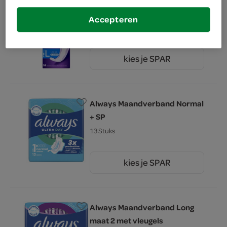
Always inlegkruisje long
Accepteren
26 Stuks
kies je SPAR
3.
39
Always Maandverband Normal
+ SP
13 Stuks
kies je SPAR
3.
29
Always Maandverband Long
maat 2 met vleugels