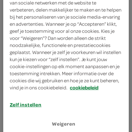
van sociale netwerken met de website te
verbeteren, delen makkelijker te maken en te helpen
bij het personaliseren van je sociale media-ervaring
Always inlegkruisje normal
en advertenties. Wanneer je op “Accepteren” klikt,
fresh
geef je toestemming voor al onze cookies. Kies je
30 Stuks
voor “Weigeren”? Dan worden alleen de strikt
noodzakelijke, functionele en prestatiecookies
kies je SPAR
3.
geplaatst. Wanneer je zelf je voorkeuren wil instellen
39
kun je kiezen voor “zelf instellen”. Je kunt jouw
cookie-instellingen op elk moment aanpassen en je
toestemming intrekken. Meer informatie over de
Always inlegkruisje normal
cookies die wij gebruiken en hoe je ze kunt beheren,
single
vind je in ons cookiebeleid.
cookiebeleid
30 Stuks
Zelf instellen
kies je SPAR
3.
39
Weigeren