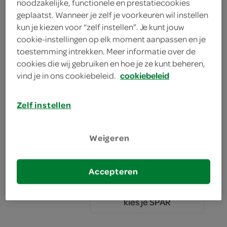
noodzakelijke, functionele en prestatiecookies
geplaatst. Wanneer je zelf je voorkeuren wil instellen
kun je kiezen voor “zelf instellen”. Je kunt jouw
Aquafresh tandenborstel
cookie-instellingen op elk moment aanpassen en je
toestemming intrekken. Meer informatie over de
clean control
cookies die wij gebruiken en hoe je ze kunt beheren,
1 Stuks
vind je in ons cookiebeleid.
cookiebeleid
kies je SPAR
3.
09
Zelf instellen
Weigeren
Aquafresh Tandpasta Fresh &
Minty 3-in-1
75 Milliliter
Accepteren
kies je SPAR
2.
75