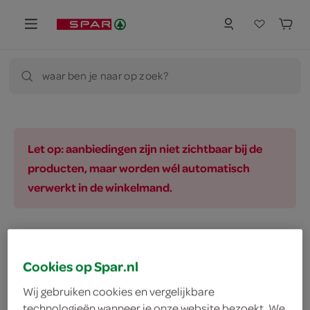
waar ben je naar op zoek?
Let op: aanbiedingen zijn niet zichtbaar bij de
producten, maar worden wél automatisch
verwerkt in de winkelmand.
baby, kind
geneesmiddelen
gezondhe
Cookies op Spar.nl
Wij gebruiken cookies en vergelijkbare
technologieën wanneer je onze website bezoekt. We