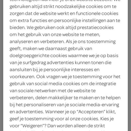
vegetarisch 
biologisch 
filter (2)
gebruiken altijd strikt noodzakelijke cookies om te
zorgen dat de website werkt en functionele cookies
om extra functies en persoonlijke instellingen aan te
bieden. We gebruiken ook altijd prestatiecookies
Aquafresh tandenborstel
om het gebruik van onze website te meten,
clean & flex medium
analyseren en verbeteren. Als je ons toestemming
geeft, maken we daarnaast gebruik van
3 Stuks
doelgroepgerichte cookies waarmee we je op basis
van je surfgedrag advertenties kunnen tonen die
kies je SPAR
2.
85
aansluiten bij je persoonlijke interesses en
voorkeuren. Ook vragen we je toestemming voor het
gebruik van social media cookies om de integratie
van sociale netwerken met de website te
Aquafresh tandenborstel
verbeteren, delen makkelijker te maken en te helpen
clean & flex hard
bij het personaliseren van je sociale media-ervaring
3 Stuks
en advertenties. Wanneer je op “Accepteren” klikt,
geef je toestemming voor al onze cookies. Kies je
voor “Weigeren”? Dan worden alleen de strikt
kies je SPAR
3.
99