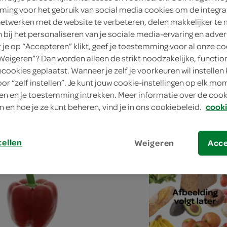
ing voor het gebruik van social media cookies om de integra
netwerken met de website te verbeteren, delen makkelijker te
n bij het personaliseren van je sociale media-ervaring en adver
je op “Accepteren” klikt, geef je toestemming voor al onze co
“Weigeren”? Dan worden alleen de strikt noodzakelijke, functio
plicht
rode puntpaprika's
ecookies geplaatst. Wanneer je zelf je voorkeuren wil instellen 
2 Stuks
oor “zelf instellen”. Je kunt jouw cookie-instellingen op elk m
n en je toestemming intrekken. Meer informatie over de cooki
n en hoe je ze kunt beheren, vind je in ons cookiebeleid.
cooki
kies je SPAR
kie
1.
89
tellen
Weigeren
Acc