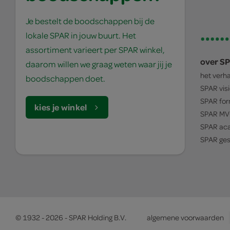
Je bestelt de boodschappen bij de
lokale SPAR in jouw buurt. Het
assortiment varieert per SPAR winkel,
over S
daarom willen we graag weten waar jij je
het verh
boodschappen doet.
SPAR
vis
SPAR
for
kies je winkel
SPAR
MV
SPAR
ac
SPAR
ges
© 1932 - 2026 - SPAR Holding B.V.
algemene voorwaarden