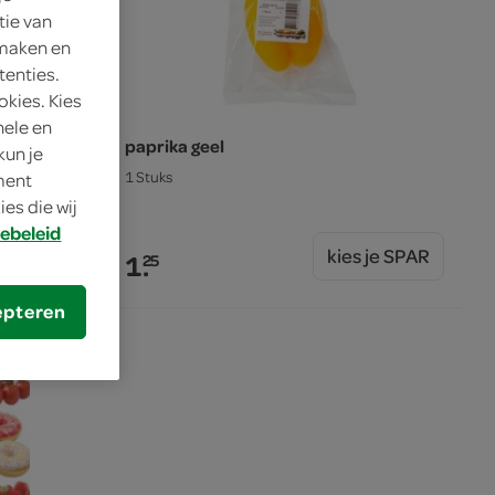
tie van
 maken en
tenties.
okies. Kies
nele en
paprika geel
kun je
1 Stuks
oment
es die wij
ebeleid
s je SPAR
kies je SPAR
1.
25
epteren