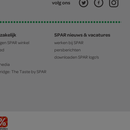
volg ons
zakelijk
SPAR nieuws & vacatures
igen
SPAR
winkel
werken bij
SPAR
oed
persberichten
downloaden
SPAR
logo's
edia
ridge: The Taste by
SPAR