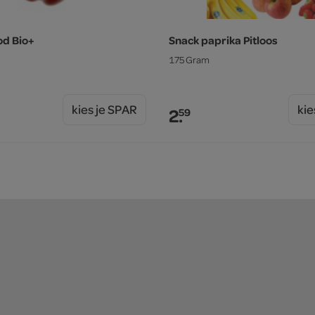
od Bio+
Snack paprika Pitloos
175 Gram
kies je SPAR
kie
2.
59