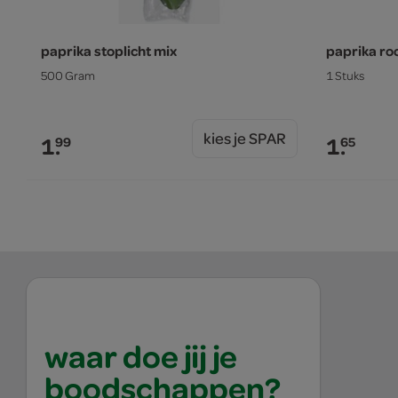
paprika stoplicht mix
paprika ro
500 Gram
1 Stuks
kies je SPAR
1.
1.
99
65
waar doe jij je
boodschappen?