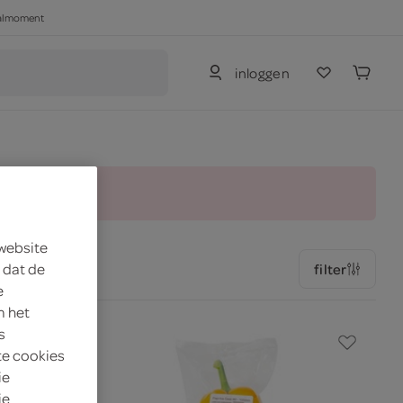
haalmoment
inloggen
and.
 website
 dat de
filter
e
m het
s
te cookies
ie
je