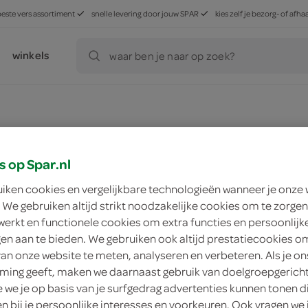
beste vers assortiment
snelle levering door jouw SPAR
kies zelf je bezorg- of af
winkels
waar ben je naar op zoek?
ducten, maar worden wél automatisch verwerkt in de winkelm
s op Spar.nl
uiken cookies en vergelijkbare technologieën wanneer je onze
 We gebruiken altijd strikt noodzakelijke cookies om te zorgen
werkt en functionele cookies om extra functies en persoonlijk
ngen aan te bieden. We gebruiken ook altijd prestatiecookies o
van onze website te meten, analyseren en verbeteren. Als je on
ing geeft, maken we daarnaast gebruik van doelgroepgerich
we je op basis van je surfgedrag advertenties kunnen tonen d
en bij je persoonlijke interesses en voorkeuren. Ook vragen we 