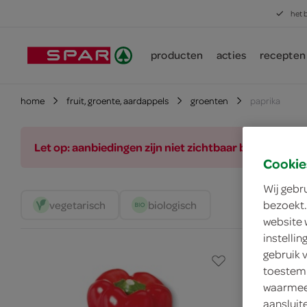
het 
producten
acties
recepten
home
fruit, groente, aardappels
groenten
paprika
Let op: aanbiedingen zijn niet zichtbaar bij de pro
Cookie
Wij gebr
bezoekt.
vegetarisch 
biologisch 
website 
instelli
gebruik 
toestemm
waarmee 
aansluit