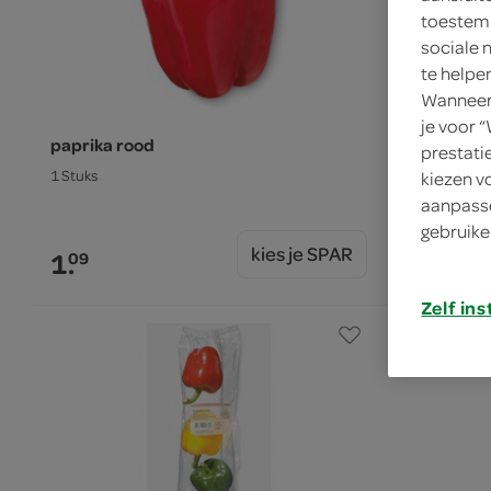
toestemm
sociale 
te helpe
Wanneer 
je voor 
paprika rood
paprika sto
prestati
1 Stuks
3 Stuks
kiezen v
aanpasse
gebruike
kies je SPAR
1.
1.
09
99
Zelf ins