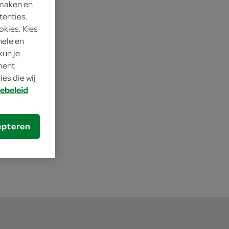
 maken en
tenties.
okies. Kies
nele en
kun je
oment
ramel
es die wij
ebeleid
s je SPAR
epteren