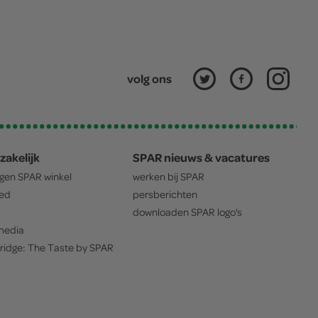
volg ons
zakelijk
SPAR nieuws & vacatures
igen
SPAR
winkel
werken bij
SPAR
oed
persberichten
downloaden
SPAR
logo's
edia
ridge: The Taste by
SPAR