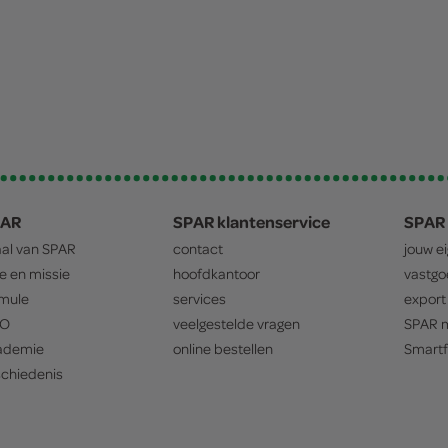
PAR
SPAR klantenservice
SPAR 
aal van
SPAR
contact
jouw e
ie en missie
hoofdkantoor
vastg
mule
services
export
O
veelgestelde vragen
SPAR
m
ademie
online bestellen
Smartf
chiedenis