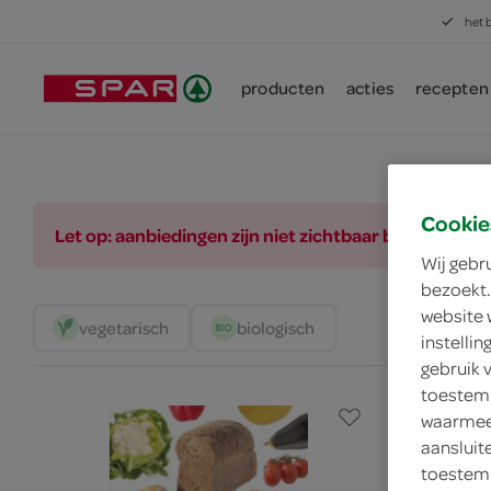
het 
producten
acties
recepten
Cookie
Let op: aanbiedingen zijn niet zichtbaar bij de pro
Wij gebr
bezoekt.
website 
vegetarisch 
biologisch 
instelli
gebruik 
toestemm
waarmee 
aansluit
toestemm