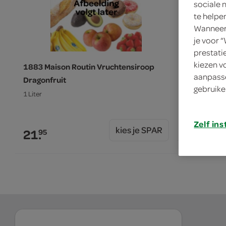
sociale 
te helpe
Wanneer 
je voor 
prestati
kiezen v
1883 Maison Routin Vruchtensiroop
1883 Maiso
aanpasse
Dragonfruit
500 Milliliter
gebruike
1 Liter
10.
95
Zelf ins
kies je SPAR
21.
95