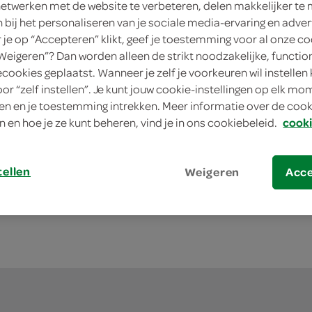
netwerken met de website te verbeteren, delen makkelijker te
n bij het personaliseren van je sociale media-ervaring en adver
je op “Accepteren” klikt, geef je toestemming voor al onze co
“Weigeren”? Dan worden alleen de strikt noodzakelijke, functio
ecookies geplaatst. Wanneer je zelf je voorkeuren wil instellen 
oor “zelf instellen”. Je kunt jouw cookie-instellingen op elk m
n Routin Saus Chocolade
1883 Maison Routin Saus Ka
n en je toestemming intrekken. Meer informatie over de cooki
500 Milliliter
n en hoe je ze kunt beheren, vind je in ons cookiebeleid.
cooki
kies je SPAR
kie
10.
95
tellen
Weigeren
Acc