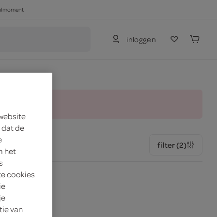
haalmoment
inloggen
and.
 website
 dat de
e
filter (2)
m het
s
te cookies
ie
je
tie van