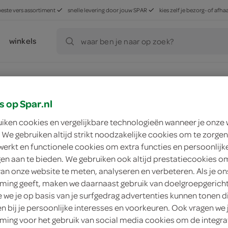
beste vers assortiment
snelle levering door jouw SPAR
kies zelf je bezorg- of af
winkels
waar ben je naar op zoek?
s op Spar.nl
ducten, maar worden wél automatisch verwerkt in de winkelm
uiken cookies en vergelijkbare technologieën wanneer je onze
 We gebruiken altijd strikt noodzakelijke cookies om te zorgen
werkt en functionele cookies om extra functies en persoonlijk
ngen aan te bieden. We gebruiken ook altijd prestatiecookies o
van onze website te meten, analyseren en verbeteren. Als je on
ing geeft, maken we daarnaast gebruik van doelgroepgerich
we je op basis van je surfgedrag advertenties kunnen tonen d
en bij je persoonlijke interesses en voorkeuren. Ook vragen we 
ing voor het gebruik van social media cookies om de integra