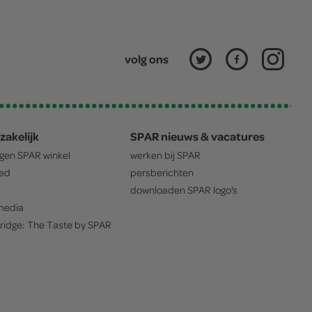
volg ons
zakelijk
SPAR nieuws & vacatures
igen
SPAR
winkel
werken bij
SPAR
oed
persberichten
downloaden
SPAR
logo's
edia
ridge: The Taste by
SPAR