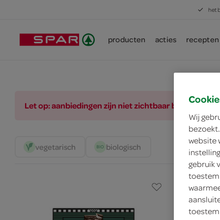
het 
producten
acties
recepten
Cookie
Let op: aanbiedingen zijn niet zichtbaar bij de pro
Wij gebr
bezoekt.
website 
vegetarisch 
biologisch 
instelli
gebruik 
toestemm
waarmee 
aansluit
toestemm