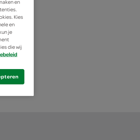
 maken en
tenties.
okies. Kies
nele en
kun je
oment
es die wij
ebeleid
epteren