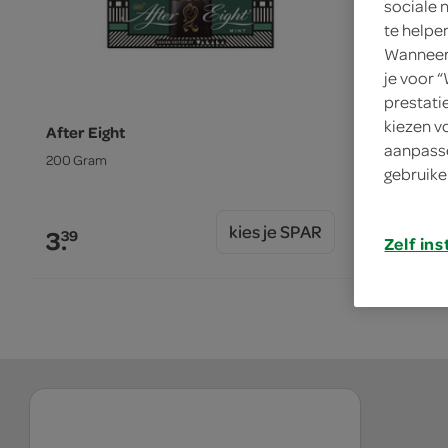
sociale 
te helpe
Wanneer 
je voor 
prestati
kiezen v
After Eight
aanpasse
200 Gram
gebruike
kies je SPAR
3.
39
Zelf ins