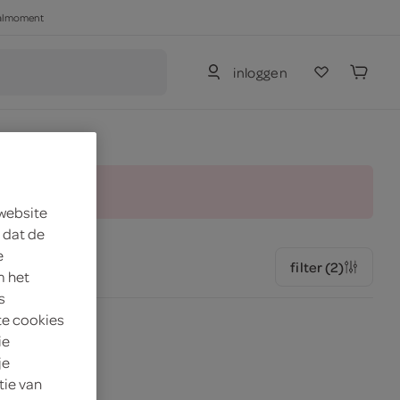
haalmoment
inloggen
and.
 website
 dat de
e
filter (2)
m het
s
te cookies
ie
je
tie van