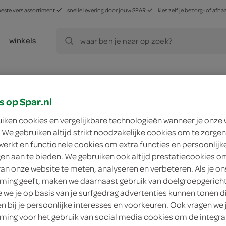
beste vers assortiment
snelle levering door jouw SPAR
kies zelf je bezorg- of af
winkels
waar ben je naar op zoek?
s op Spar.nl
ducten, maar worden wél automatisch verwerkt in de winkelm
uiken cookies en vergelijkbare technologieën wanneer je onze
 We gebruiken altijd strikt noodzakelijke cookies om te zorgen
werkt en functionele cookies om extra functies en persoonlijk
ngen aan te bieden. We gebruiken ook altijd prestatiecookies o
van onze website te meten, analyseren en verbeteren. Als je on
ing geeft, maken we daarnaast gebruik van doelgroepgerich
we je op basis van je surfgedrag advertenties kunnen tonen d
en bij je persoonlijke interesses en voorkeuren. Ook vragen we 
ing voor het gebruik van social media cookies om de integra