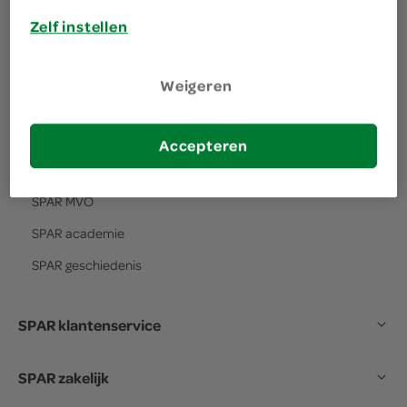
Zelf instellen
over SPAR
Weigeren
het verhaal van
SPAR
SPAR
visie en missie
Accepteren
SPAR
formule
SPAR
MVO
SPAR
academie
SPAR
geschiedenis
SPAR klantenservice
SPAR zakelijk