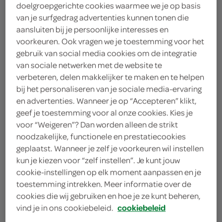
doelgroepgerichte cookies waarmee we je op basis
winkel, daarom willen we graag weten waar jij je
van je surfgedrag advertenties kunnen tonen die
boodschappen doet.
aansluiten bij je persoonlijke interesses en
voorkeuren. Ook vragen we je toestemming voor het
gebruik van social media cookies om de integratie
kies je winkel
van sociale netwerken met de website te
verbeteren, delen makkelijker te maken en te helpen
bij het personaliseren van je sociale media-ervaring
en advertenties. Wanneer je op “Accepteren” klikt,
geef je toestemming voor al onze cookies. Kies je
voor “Weigeren”? Dan worden alleen de strikt
noodzakelijke, functionele en prestatiecookies
geplaatst. Wanneer je zelf je voorkeuren wil instellen
kun je kiezen voor “zelf instellen”. Je kunt jouw
Volg SPAR op twitter
cookie-instellingen op elk moment aanpassen en je
Volg SPAR op facebook
toestemming intrekken. Meer informatie over de
cookies die wij gebruiken en hoe je ze kunt beheren,
Volg SPAR op instagram
vind je in ons cookiebeleid.
cookiebeleid