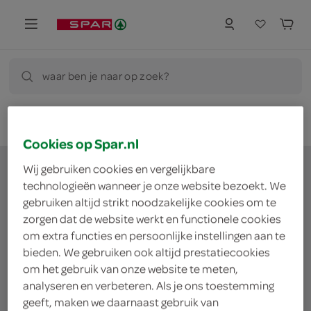
waar ben je naar op zoek?
Cookies op Spar.nl
Wij gebruiken cookies en vergelijkbare
technologieën wanneer je onze website bezoekt. We
gebruiken altijd strikt noodzakelijke cookies om te
waar doe jij je
zorgen dat de website werkt en functionele cookies
om extra functies en persoonlijke instellingen aan te
boodschappen?
bieden. We gebruiken ook altijd prestatiecookies
om het gebruik van onze website te meten,
analyseren en verbeteren. Als je ons toestemming
Je bestelt de boodschappen bij de lokale SPAR in
geeft, maken we daarnaast gebruik van
jouw buurt. Het assortiment varieert per SPAR