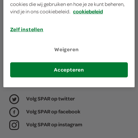
cookies die wij gebruiken en hoe je ze kunt beheren,
winkel, daarom willen we graag weten waar jij je
vind je in ons cookiebeleid.
cookiebeleid
boodschappen doet.
Zelf instellen
kies je winkel
Weigeren
Accepteren
Volg SPAR op twitter
Volg SPAR op facebook
Volg SPAR op instagram