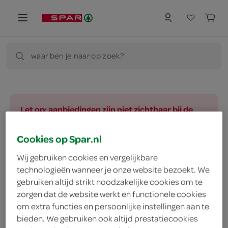
waar ben je naar op zoek?
Let op: aanbiedingen zijn niet zichtbaar bij de
producten, maar worden wél automatisch
verwerkt in de winkelmand.
Cookies op Spar.nl
Wij gebruiken cookies en vergelijkbare
technologieën wanneer je onze website bezoekt. We
vegetarisch 
biologisch 
filter (2)
gebruiken altijd strikt noodzakelijke cookies om te
zorgen dat de website werkt en functionele cookies
om extra functies en persoonlijke instellingen aan te
bieden. We gebruiken ook altijd prestatiecookies