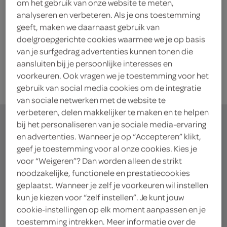
Chovi allioli 180 ml
om het gebruik van onze website te meten,
analyseren en verbeteren. Als je ons toestemming
180 Milliliter
geeft, maken we daarnaast gebruik van
doelgroepgerichte cookies waarmee we je op basis
kies je SPAR
van je surfgedrag advertenties kunnen tonen die
2.
25
aansluiten bij je persoonlijke interesses en
voorkeuren. Ook vragen we je toestemming voor het
gebruik van social media cookies om de integratie
van sociale netwerken met de website te
verbeteren, delen makkelijker te maken en te helpen
bij het personaliseren van je sociale media-ervaring
en advertenties. Wanneer je op “Accepteren” klikt,
geef je toestemming voor al onze cookies. Kies je
waar doe jij je
voor “Weigeren”? Dan worden alleen de strikt
noodzakelijke, functionele en prestatiecookies
boodschappen?
geplaatst. Wanneer je zelf je voorkeuren wil instellen
kun je kiezen voor “zelf instellen”. Je kunt jouw
Je bestelt de boodschappen bij de lokale SPAR in
cookie-instellingen op elk moment aanpassen en je
toestemming intrekken. Meer informatie over de
jouw buurt. Het assortiment varieert per SPAR