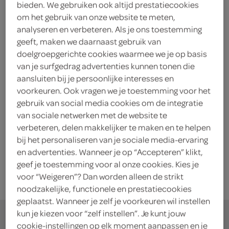
Completa Koffiecreamer
bieden. We gebruiken ook altijd prestatiecookies
om het gebruik van onze website te meten,
200 Gram
analyseren en verbeteren. Als je ons toestemming
geeft, maken we daarnaast gebruik van
kies je SPAR
2.
09
doelgroepgerichte cookies waarmee we je op basis
van je surfgedrag advertenties kunnen tonen die
aansluiten bij je persoonlijke interesses en
voorkeuren. Ook vragen we je toestemming voor het
Completa koffiecreamer navul
gebruik van social media cookies om de integratie
340 Gram
van sociale netwerken met de website te
verbeteren, delen makkelijker te maken en te helpen
bij het personaliseren van je sociale media-ervaring
kies je SPAR
2.
09
en advertenties. Wanneer je op “Accepteren” klikt,
geef je toestemming voor al onze cookies. Kies je
voor “Weigeren”? Dan worden alleen de strikt
noodzakelijke, functionele en prestatiecookies
geplaatst. Wanneer je zelf je voorkeuren wil instellen
kun je kiezen voor “zelf instellen”. Je kunt jouw
cookie-instellingen op elk moment aanpassen en je