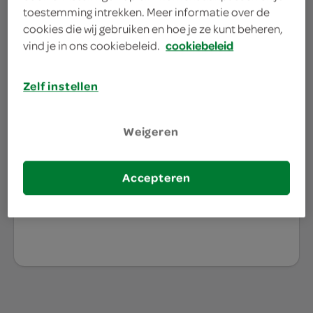
toestemming intrekken. Meer informatie over de
cookies die wij gebruiken en hoe je ze kunt beheren,
waar doe jij je
vind je in ons cookiebeleid.
cookiebeleid
boodschappen?
Zelf instellen
Je bestelt de boodschappen bij de lokale SPAR in
jouw buurt. Het assortiment varieert per SPAR
Weigeren
winkel, daarom willen we graag weten waar jij je
boodschappen doet.
Accepteren
kies je winkel