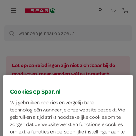
waar ben je naar op zoek?
Let op: aanbiedingen zijn niet zichtbaar bij de
producten, maar worden wél automatisch
verwerkt in de winkelmand.
Cookies op Spar.nl
Wij gebruiken cookies en vergelijkbare
vegetarisch 
biologisch 
filter (2)
technologieën wanneer je onze website bezoekt. We
gebruiken altijd strikt noodzakelijke cookies om te
zorgen dat de website werkt en functionele cookies
om extra functies en persoonlijke instellingen aan te