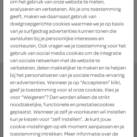
Crumble stroopwafels
om het gebruik van onze website te meten,
analyseren en verbeteren. Als je ons toestemming
9 Stuks
geeft, maken we daarnaast gebruik van
doelgroepgerichte cookies waarmee we je op basis
kies je SPAR
van je surfgedrag advertenties kunnen tonen die
3.
99
aansluiten bij je persoonlijke interesses en
voorkeuren. Ook vragen we je toestemming voor het
gebruik van social media cookies om de integratie
van sociale netwerken met de website te
verbeteren, delen makkelijker te maken en te helpen
bij het personaliseren van je sociale media-ervaring
en advertenties. Wanneer je op “Accepteren” klikt,
geef je toestemming voor al onze cookies. Kies je
waar doe jij je
voor “Weigeren”? Dan worden alleen de strikt
noodzakelijke, functionele en prestatiecookies
boodschappen?
geplaatst. Wanneer je zelf je voorkeuren wil instellen
kun je kiezen voor “zelf instellen”. Je kunt jouw
Je bestelt de boodschappen bij de lokale SPAR in
cookie-instellingen op elk moment aanpassen en je
toestemming intrekken. Meer informatie over de
jouw buurt. Het assortiment varieert per SPAR