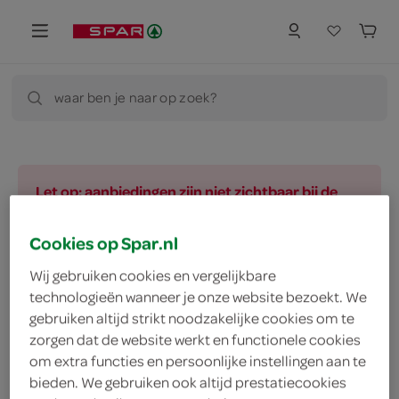
waar ben je naar op zoek?
Let op: aanbiedingen zijn niet zichtbaar bij de
producten, maar worden wél automatisch
verwerkt in de winkelmand.
Cookies op Spar.nl
Wij gebruiken cookies en vergelijkbare
technologieën wanneer je onze website bezoekt. We
vegetarisch 
biologisch 
filter (2)
gebruiken altijd strikt noodzakelijke cookies om te
zorgen dat de website werkt en functionele cookies
om extra functies en persoonlijke instellingen aan te
bieden. We gebruiken ook altijd prestatiecookies