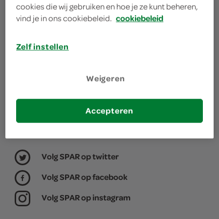
cookies die wij gebruiken en hoe je ze kunt beheren,
winkel, daarom willen we graag weten waar jij je
vind je in ons cookiebeleid.
cookiebeleid
boodschappen doet.
Zelf instellen
kies je winkel
Weigeren
Accepteren
Volg SPAR op twitter
Volg SPAR op facebook
Volg SPAR op instagram