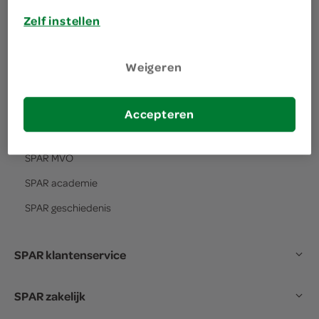
Zelf instellen
over SPAR
Weigeren
het verhaal van
SPAR
SPAR
visie en missie
Accepteren
SPAR
formule
SPAR
MVO
SPAR
academie
SPAR
geschiedenis
SPAR klantenservice
SPAR zakelijk