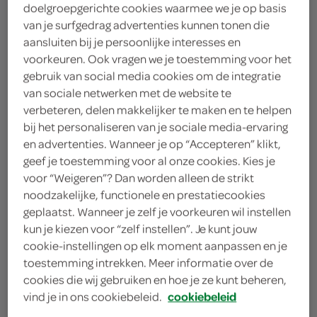
doelgroepgerichte cookies waarmee we je op basis
winkel, daarom willen we graag weten waar jij je
van je surfgedrag advertenties kunnen tonen die
boodschappen doet.
aansluiten bij je persoonlijke interesses en
voorkeuren. Ook vragen we je toestemming voor het
gebruik van social media cookies om de integratie
kies je winkel
van sociale netwerken met de website te
verbeteren, delen makkelijker te maken en te helpen
bij het personaliseren van je sociale media-ervaring
en advertenties. Wanneer je op “Accepteren” klikt,
geef je toestemming voor al onze cookies. Kies je
voor “Weigeren”? Dan worden alleen de strikt
noodzakelijke, functionele en prestatiecookies
geplaatst. Wanneer je zelf je voorkeuren wil instellen
kun je kiezen voor “zelf instellen”. Je kunt jouw
Volg SPAR op twitter
cookie-instellingen op elk moment aanpassen en je
Volg SPAR op facebook
toestemming intrekken. Meer informatie over de
cookies die wij gebruiken en hoe je ze kunt beheren,
Volg SPAR op instagram
vind je in ons cookiebeleid.
cookiebeleid