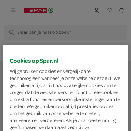
waar ben je naar op zoek?
Cookies op Spar.nl
Wij gebruiken cookies en vergelijkbare
technologieën wanneer je onze website bezoekt. We
gebruiken altijd strikt noodzakelijke cookies om te
waar doe jij je
zorgen dat de website werkt en functionele cookies
om extra functies en persoonlijke instellingen aan te
boodschappen?
bieden. We gebruiken ook altijd prestatiecookies
om het gebruik van onze website te meten,
analyseren en verbeteren. Als je ons toestemming
Je bestelt de boodschappen bij de lokale SPAR in
geeft, maken we daarnaast gebruik van
jouw buurt. Het assortiment varieert per SPAR