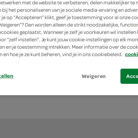
netwerken met de website te verbeteren, delen makkelijker te
n bij het personaliseren van je sociale media-ervaring en adver
je op “Accepteren” klikt, geef je toestemming voor al onze co
“Weigeren”? Dan worden alleen de strikt noodzakelijke, functio
ecookies geplaatst. Wanneer je zelf je voorkeuren wil instellen 
oor “zelf instellen”. Je kunt jouw cookie-instellingen op elk m
uji Raspberry 4x 70ml
n en je toestemming intrekken. Meer informatie over de cooki
n en hoe je ze kunt beheren, vind je in ons cookiebeleid.
cooki
kies je SPAR
tellen
Weigeren
Acc