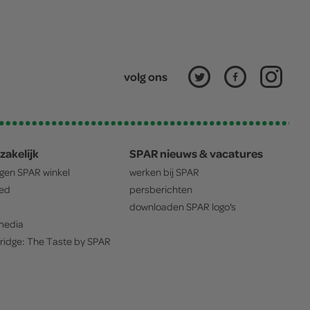
volg ons
zakelijk
SPAR nieuws & vacatures
igen
SPAR
winkel
werken bij
SPAR
oed
persberichten
downloaden
SPAR
logo's
edia
ridge: The Taste by
SPAR