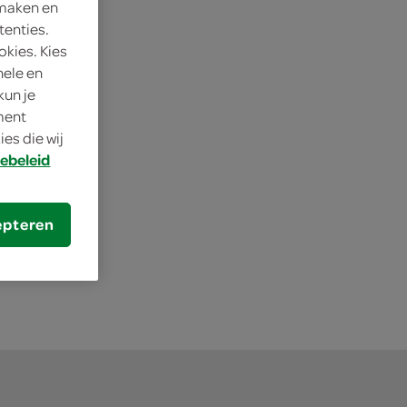
 maken en
tenties.
okies. Kies
nele en
kun je
oment
es die wij
ebeleid
epteren