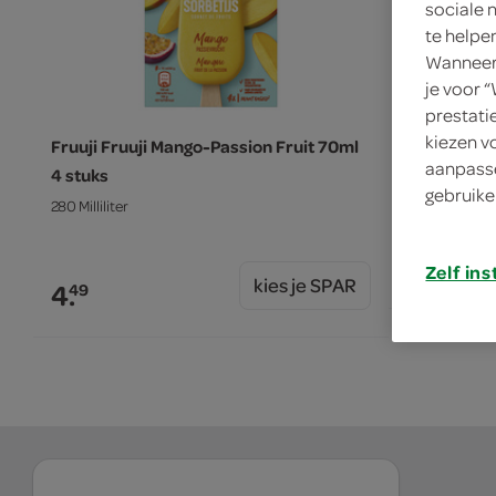
sociale 
te helpe
Wanneer 
je voor 
prestati
kiezen v
Fruuji Fruuji Mango-Passion Fruit 70ml
Fruuji Fru
aanpasse
4 stuks
280 Milliliter
gebruike
280 Milliliter
4.
49
Zelf ins
kies je SPAR
4.
49