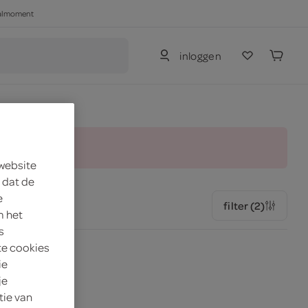
haalmoment
inloggen
and.
 website
 dat de
e
filter (2)
m het
s
te cookies
ie
je
tie van