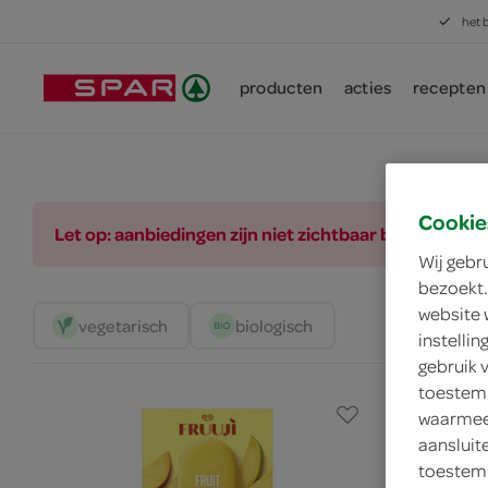
het 
producten
acties
recepten
Cookie
Let op: aanbiedingen zijn niet zichtbaar bij de pro
Wij gebr
bezoekt.
website 
vegetarisch 
biologisch 
instelli
gebruik 
toestemm
waarmee 
aansluit
toestemm