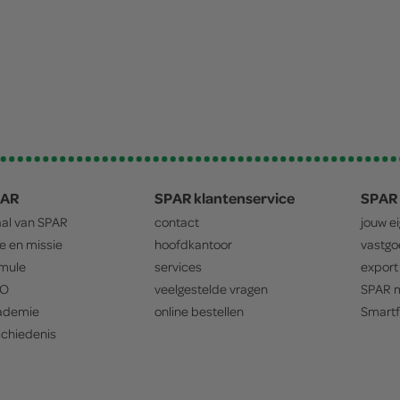
PAR
SPAR klantenservice
SPAR 
aal van
SPAR
contact
jouw e
ie en missie
hoofdkantoor
vastg
mule
services
export
O
veelgestelde vragen
SPAR
m
ademie
online bestellen
Smartf
chiedenis