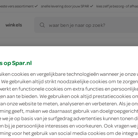
beste vers assortiment
snelle levering door jouw SPAR
kies zelf je bezorg- of af
winkels
waar ben je naar op zoek?
s op Spar.nl
ducten, maar worden wél automatisch verwerkt in de winkelm
uiken cookies en vergelijkbare technologieën wanneer je onze
 We gebruiken altijd strikt noodzakelijke cookies om te zorgen
werkt en functionele cookies om extra functies en persoonlijk
ngen aan te bieden. We gebruiken ook altijd prestatiecookies o
van onze website te meten, analyseren en verbeteren. Als je on
ing geeft, maken we daarnaast gebruik van doelgroepgerich
we je op basis van je surfgedrag advertenties kunnen tonen d
en bij je persoonlijke interesses en voorkeuren. Ook vragen we 
ing voor het gebruik van social media cookies om de integra