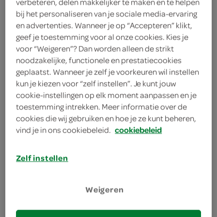
verbeteren, delen makkelijker te maken en te helpen
kies je SPAR
3.
99
bij het personaliseren van je sociale media-ervaring
en advertenties. Wanneer je op “Accepteren” klikt,
geef je toestemming voor al onze cookies. Kies je
voor “Weigeren”? Dan worden alleen de strikt
Galbani Mozzarella Di Bufala
noodzakelijke, functionele en prestatiecookies
240 Gram
geplaatst. Wanneer je zelf je voorkeuren wil instellen
kun je kiezen voor “zelf instellen”. Je kunt jouw
cookie-instellingen op elk moment aanpassen en je
kies je SPAR
3.
59
toestemming intrekken. Meer informatie over de
cookies die wij gebruiken en hoe je ze kunt beheren,
vind je in ons cookiebeleid.
cookiebeleid
Galbani Mozzarella mini
260 Gram
Zelf instellen
kies je SPAR
3.
29
Weigeren