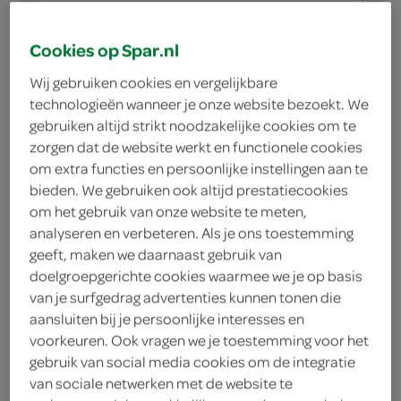
Galbani
Cookies op Spar.nl
kook als een echte Italiaan met Galbani
Wij gebruiken cookies en vergelijkbare
technologieën wanneer je onze website bezoekt. We
gebruiken altijd strikt noodzakelijke cookies om te
zorgen dat de website werkt en functionele cookies
Galbani mozzarella
om extra functies en persoonlijke instellingen aan te
225 Gram
bieden. We gebruiken ook altijd prestatiecookies
om het gebruik van onze website te meten,
analyseren en verbeteren. Als je ons toestemming
kies je SPAR
1.
99
geeft, maken we daarnaast gebruik van
doelgroepgerichte cookies waarmee we je op basis
van je surfgedrag advertenties kunnen tonen die
aansluiten bij je persoonlijke interesses en
Galbani Mascarpone
voorkeuren. Ook vragen we je toestemming voor het
250 Gram
gebruik van social media cookies om de integratie
van sociale netwerken met de website te