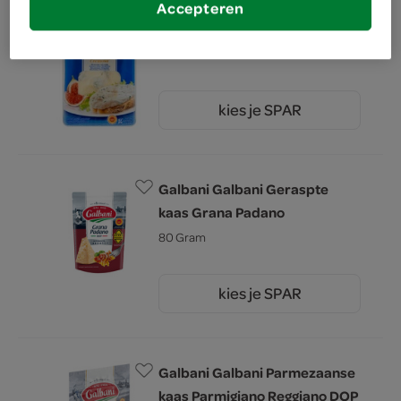
Accepteren
Galbani Gorgonzola
150 Gram
kies je SPAR
2.
75
Galbani Galbani Geraspte
kaas Grana Padano
80 Gram
kies je SPAR
2.
79
Galbani Galbani Parmezaanse
kaas Parmigiano Reggiano DOP