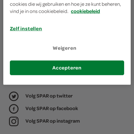
cookies die wij gebruiken en hoe je ze kunt beheren,
winkel, daarom willen we graag weten waar jij je
vind je in ons cookiebeleid.
cookiebeleid
boodschappen doet.
Zelf instellen
kies je winkel
Weigeren
Accepteren
Volg SPAR op twitter
Volg SPAR op facebook
Volg SPAR op instagram