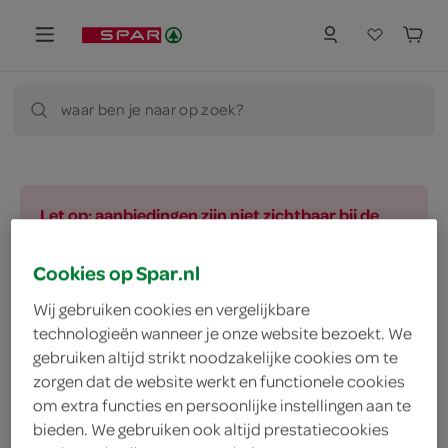
waar ben je naar op zoek?
Let op: aanbiedingen zijn niet zichtbaar bij de
producten, maar worden wél automatisch
verwerkt in de winkelmand.
Cookies op Spar.nl
Wij gebruiken cookies en vergelijkbare
technologieën wanneer je onze website bezoekt. We
vegetarisch 
biologisch 
filter (2)
gebruiken altijd strikt noodzakelijke cookies om te
zorgen dat de website werkt en functionele cookies
om extra functies en persoonlijke instellingen aan te
bieden. We gebruiken ook altijd prestatiecookies