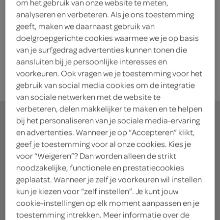
Gorter beerenburg
om het gebruik van onze website te meten,
analyseren en verbeteren. Als je ons toestemming
1000 milliliter
geeft, maken we daarnaast gebruik van
doelgroepgerichte cookies waarmee we je op basis
kies je SPAR
van je surfgedrag advertenties kunnen tonen die
11.
89
aansluiten bij je persoonlijke interesses en
voorkeuren. Ook vragen we je toestemming voor het
gebruik van social media cookies om de integratie
van sociale netwerken met de website te
verbeteren, delen makkelijker te maken en te helpen
bij het personaliseren van je sociale media-ervaring
en advertenties. Wanneer je op “Accepteren” klikt,
geef je toestemming voor al onze cookies. Kies je
waar doe jij je
voor “Weigeren”? Dan worden alleen de strikt
noodzakelijke, functionele en prestatiecookies
boodschappen?
geplaatst. Wanneer je zelf je voorkeuren wil instellen
kun je kiezen voor “zelf instellen”. Je kunt jouw
Je bestelt de boodschappen bij de lokale SPAR in
cookie-instellingen op elk moment aanpassen en je
toestemming intrekken. Meer informatie over de
jouw buurt. Het assortiment varieert per SPAR