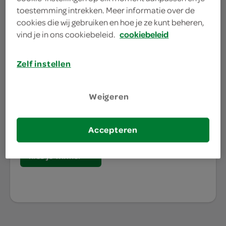
toestemming intrekken. Meer informatie over de
cookies die wij gebruiken en hoe je ze kunt beheren,
waar doe jij je
vind je in ons cookiebeleid.
cookiebeleid
boodschappen?
Zelf instellen
Je bestelt de boodschappen bij de lokale SPAR in
Weigeren
jouw buurt. Het assortiment varieert per SPAR
winkel, daarom willen we graag weten waar jij je
boodschappen doet.
Accepteren
kies je winkel