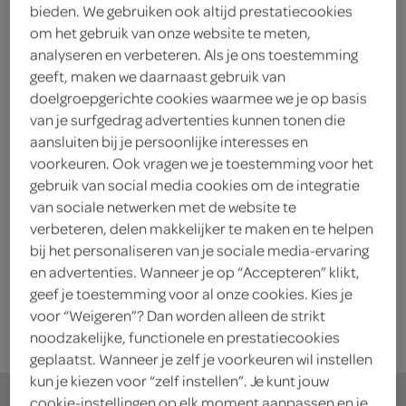
Jos Poell Bladerdeegschelp
bieden. We gebruiken ook altijd prestatiecookies
Gesuikerde
om het gebruik van onze website te meten,
6 Stuks
analyseren en verbeteren. Als je ons toestemming
geeft, maken we daarnaast gebruik van
doelgroepgerichte cookies waarmee we je op basis
kies je SPAR
2.
85
van je surfgedrag advertenties kunnen tonen die
aansluiten bij je persoonlijke interesses en
voorkeuren. Ook vragen we je toestemming voor het
gebruik van social media cookies om de integratie
Jos Poell toast tuinkruiden
van sociale netwerken met de website te
150 Gram
verbeteren, delen makkelijker te maken en te helpen
bij het personaliseren van je sociale media-ervaring
en advertenties. Wanneer je op “Accepteren” klikt,
kies je SPAR
1.
55
geef je toestemming voor al onze cookies. Kies je
voor “Weigeren”? Dan worden alleen de strikt
noodzakelijke, functionele en prestatiecookies
geplaatst. Wanneer je zelf je voorkeuren wil instellen
kun je kiezen voor “zelf instellen”. Je kunt jouw
cookie-instellingen op elk moment aanpassen en je